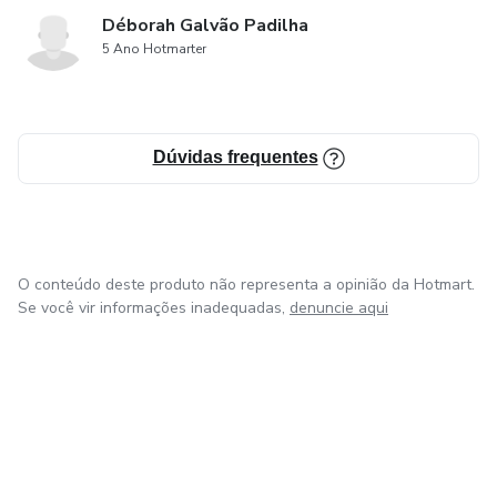
Déborah Galvão Padilha
5 Ano Hotmarter
Dúvidas frequentes
O conteúdo deste produto não representa a opinião da Hotmart.
Se você vir informações inadequadas,
denuncie aqui
em Bogotá
em Amsterdam
em Madrid