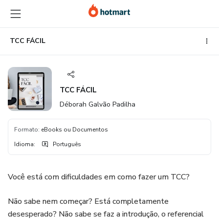
Ir
Ir
Ir
para
para
para
o
o
o
conteúdo
pagamento
rodapé
TCC FÁCIL
principal
TCC FÁCIL
Déborah Galvão Padilha
Formato
:
eBooks ou Documentos
Idioma
:
Português
Você está com dificuldades em como fazer um TCC?
Não sabe nem começar? Está completamente
desesperado? Não sabe se faz a introdução, o referencial