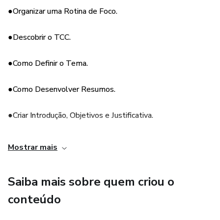
●Organizar uma Rotina de Foco.
●Descobrir o TCC.
●Como Definir o Tema.
●Como Desenvolver Resumos.
●Criar Introdução, Objetivos e Justificativa.
●Como Fazer Metodologia e Fundamentação.
Mostrar mais
●Conclusão e Referências.
Saiba mais sobre quem criou o
●Estrutura e Normas ABNT.
conteúdo