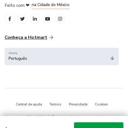
na Cidade do México
Feito com
❤
em Belo Horizonte
Conheça a Hotmart
Idioma
Português
Central de ajuda
Termos
Privacidade
Cookies
Hotmart — 2011-2026 © Todos os direitos reservados.