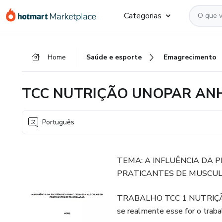
Ir
Ir
Ir
Categorias
para
para
para
o
o
o
conteúdo
pagamento
rodapé
Home
Saúde e esporte
Emagrecimento
principal
TCC NUTRIÇÃO UNOPAR AN
Português
TEMA: A INFLUÊNCIA DA
PRATICANTES DE MUSCU
TRABALHO TCC 1 NUTRIÇ
se realmente esse for o traba