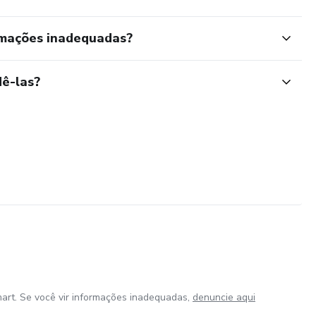
rmações inadequadas?
ê-las?
art. Se você vir informações inadequadas,
denuncie aqui