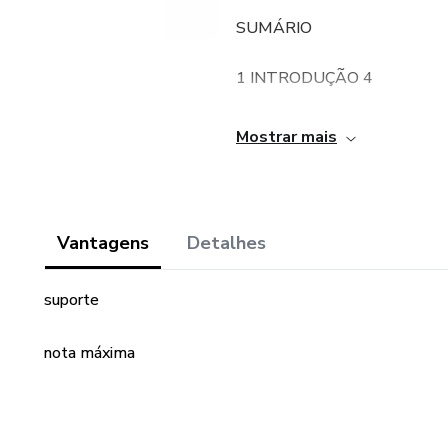
SUMÁRIO
1 INTRODUÇÃO 4
2 JUSTIFICATIVA 6
Mostrar mais
3 OBJETIVOS 8
3.1 GERAL 8
Vantagens
Detalhes
3.1 ESPECÍFICOS 8
suporte
4 FUNDAMENTAÇÃO TEÓR
nota máxima
METODOLOGIA DA PESQUI
5 CRONOGRAMA 14