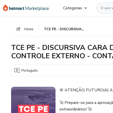
Ir
Ir
Ir
Categorias
para
para
para
o
o
o
conteúdo
pagamento
rodapé
Home
TCE PE - DISCURSIVA CARA DE PROVA - ANALISTA DE CONTROLE EXTERNO - CONTAS PÚBLICAS - 3 CORREÇÕES
principal
TCE PE - DISCURSIVA CARA 
CONTROLE EXTERNO - CONTA
Português
🚨 ATENÇÃO, FUTURO(A) A
🚀 Prepare-se para a aprovaç
extraordinários! 🚀