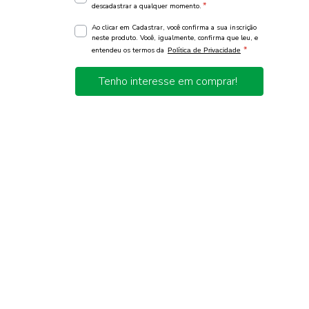
*
descadastrar a qualquer momento.
Ao clicar em Cadastrar, você confirma a sua inscrição
neste produto. Você, igualmente, confirma que leu, e
*
entendeu os termos da
Política de Privacidade
Tenho interesse em comprar!