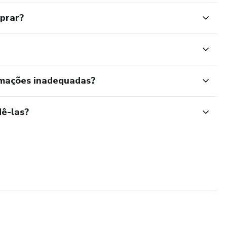
mprar?
rmações inadequadas?
ê-las?