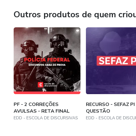
✅ TODAS AS QUESTÕES 
Outros produtos de quem crio
DISPONIBILIZADO APÓS 7 D
🎯 É uma preparação objetiva e
🎯 Eu preciso que você reserv
chegará no dia da prova com co
🎯 20 pontos em jogo! Com cer
Vamos juntos em busca da sua
PF - 2 CORREÇÕES
RECURSO - SEFAZ PI 
AVULSAS - RETA FINAL
QUESTÃO
EDD - ESCOLA DE DISCURSIVAS
EDD - ESCOLA DE DISCU