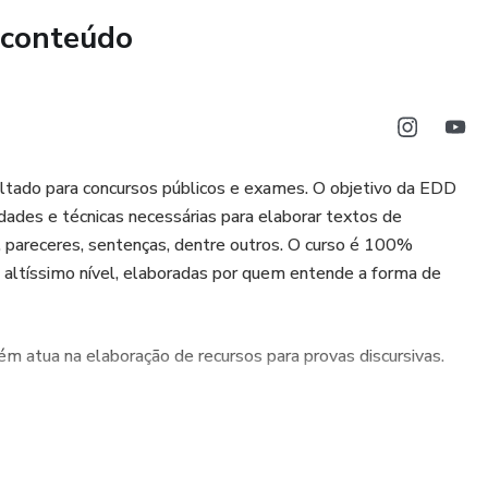
 conteúdo
hado cargo público está mais próxima do que você imagina!
vamos juntos rumo ao sucesso no concurso da TCE PE!
 PE CONTEMPLA:
NO FORMATO DA BANCA FGV;
voltado para concursos públicos e exames. O objetivo da EDD
dades e técnicas necessárias para elaborar textos de
ALIZADAS E DE ALTO NÍVEL;
, pareceres, sentenças, dentre outros. O curso é 100%
 altíssimo nível, elaboradas por quem entende a forma de
AS, AO VIVO, EM GRUPO;
ERTIVO E DIRETO AO PONTO;
m atua na elaboração de recursos para provas discursivas.
 WHATSAPP;