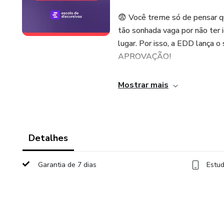
😨 Você treme só de pensar q
tão sonhada vaga por não ter 
lugar. Por isso, a EDD lan
APROVAÇÃO!
🏆 Você sabia que nosso méto
Mostrar mais
Auditor do TCE PR?
🏆 Ajudou também a aprovar 4
inclusive a 01 (área contábil)
Detalhes
📈 Nosso método é baseado em
Garantia de 7 dias
Estud
assertiva das respostas espe
nossos alunos alcançam o suc
🗓️ As vagas são altamente di
seleto grupo de candidatos pr