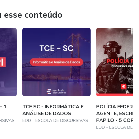
ACOMPANHAM O PADRÃO DE RESPOSTA ESPERADO,
u esse conteúdo
IAS.
 de alto nível!
e apenas 1 hora por semana para praticar. Assim, você
nfiança na discursiva.
teza, será um fator decisivo!
 aprovação?! A decisão é sua! 🫵
- 1
TCE SC - INFORMÁTICA E
POLÍCIA FEDERAL
ANÁLISE DE DADOS.
AGENTE, ESCRIV
PAPILO - 5 COR
RSIVAS
EDD - ESCOLA DE DISCURSIVAS
EDD - ESCOLA DE D