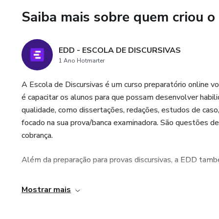
Saiba mais sobre quem criou o
🎯 A conquista do seu tão son
Acredite no seu potencial e 
EDD - ESCOLA DE DISCURSIVAS
A MENTORIA PARA O TCE
1 Ano Hotmarter
✅ 16 ESTUDOS DE CASO 
A Escola de Discursivas é um curso preparatório online 
é capacitar os alunos para que possam desenvolver habili
✅ 03 CORREÇÕES INDIVIDU
qualidade, como dissertações, redações, estudos de caso
focado na sua prova/banca examinadora. São questões de
✅ 03 SESSÕES DE MENTORI
cobrança.
✅ MATERIAL TEÓRICO ASS
Além da preparação para provas discursivas, a EDD també
⁠✅ GRUPO EXCLUSIVO NO
Mostrar mais
✅ SUPORTE ILIMITADO;