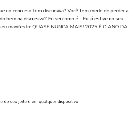
ue no concurso tem discursiva? Você tem medo de perder a
ido bem na discursiva? Eu sei como é… Eu já estive no seu
ça o seu manifesto: QUASE NUNCA MAIS! 2025 É O ANO DA
do ajudou a aprovar 3 dos 5 primeiros colocados para
 dos 8 primeiros colocados para Auditor do TCM PA,
. O sucesso dos nossos alunos fala por si só! 🏆
 análise aprofundada das provas anteriores, estruturação
e do seu jeito e em qualquer dispositivo
radas e domínio dos conteúdos mais relevantes. É assim que
esso! 📚
sputadas! Garanta o seu lugar nesse curso e faça parte do
eparados para vencer! 💪