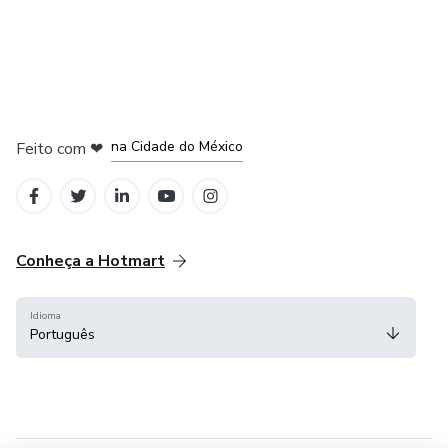
em Bogotá
em Amsterdam
em Madrid
na Cidade do México
Feito com
❤
em Belo Horizonte
Conheça a Hotmart
Idioma
Português