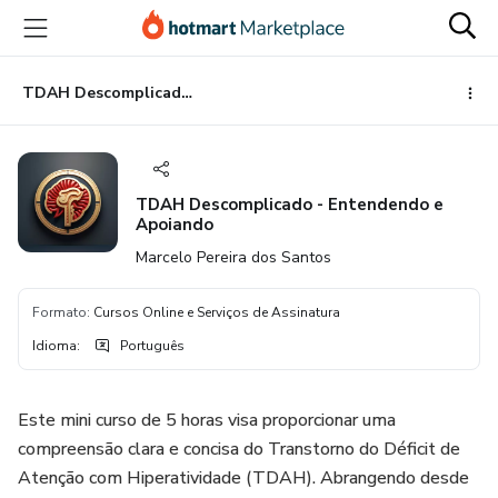
Ir
Ir
Ir
para
para
para
o
o
o
conteúdo
pagamento
rodapé
TDAH Descomplicado - Entendendo e Apoiando
principal
TDAH Descomplicado - Entendendo e
Apoiando
Marcelo Pereira dos Santos
Formato
:
Cursos Online e Serviços de Assinatura
Idioma
:
Português
Este mini curso de 5 horas visa proporcionar uma
compreensão clara e concisa do Transtorno do Déficit de
Atenção com Hiperatividade (TDAH). Abrangendo desde