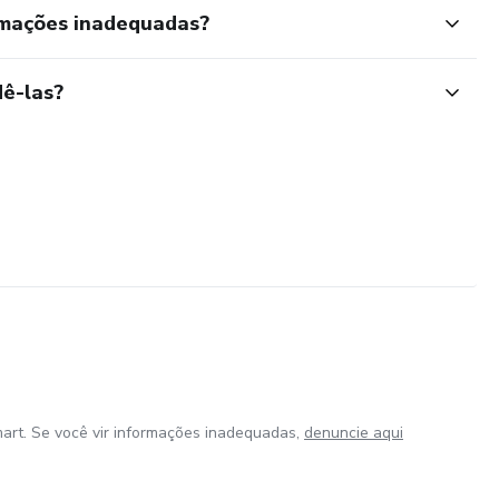
rmações inadequadas?
ê-las?
art. Se você vir informações inadequadas,
denuncie aqui