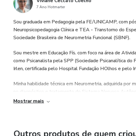
Viviane Ceccato Coelho
7 Ano Hotmarter
Sou graduada em Pedagogia pela FE/UNICAMP, com pós-g
Neuropsicopedagogia Clínica e TEA - Transtorno do Espe
Sociedade Brasileira de Neurometria Funcional (SBNF).
Sou mestre em Educação Fís. com foco na área de Ativi
como Psicanalista pela SPP (Sociedade Psicanalítica do P
Irlen, certificada pelo Hospital Fundação HOlhos e pelo Irl
Minha habilidade técnica em Neurometria, adquirida por 
no diagnóstico e tratamento do Sistema Nervoso Autôn
Mostrar mais
Sou Hipnoterapeuta e Aromaterapeuta, integrando práti
uma sólida experiência de 30 anos na área educacional, 
avaliação e diagnóstico.
Outros produtos de quem crio