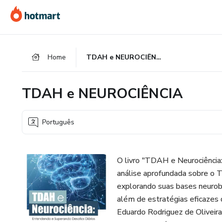
Ir
Ir
Ir
para
para
para
o
o
o
conteúdo
pagamento
rodapé
Home
TDAH e NEUROCIÊNCIA
principal
TDAH e NEUROCIÊNCIA
Português
O livro "TDAH e Neurociência
análise aprofundada sobre o 
explorando suas bases neurobio
além de estratégias eficazes 
Eduardo Rodriguez de Oliveira 