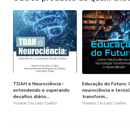
TDAH e Neurociência -
Educação do Futuro:
entendendo e superando
neurociência e tecno
desafios diário...
transform...
Viviane Ceccato Coelho
Viviane Ceccato Coelho