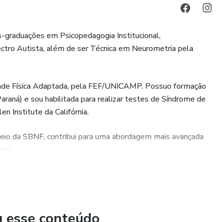
raduações em Psicopedagogia Institucional,
ctro Autista, além de ser Técnica em Neurometria pela
dade Física Adaptada, pela FEF/UNICAMP. Possuo formação
araná) e sou habilitada para realizar testes de Síndrome de
en Institute da Califórnia.
meio da SBNF, contribui para uma abordagem mais avançada
omo.
cas terapêuticas complementares em meu trabalho. Com
desenvolvi ampla expertise em técnicas de aprendizagem,
u esse conteúdo