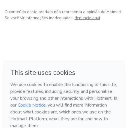
O conteúdo deste produto não representa a opinião da Hotmart.
Se você vir informações inadequadas,
denuncie aqui
em Bogotá
em Amsterdam
em Madrid
na Cidade do México
Feito com
❤
em Belo Horizonte
Conheça a Hotmart
Idioma
Português