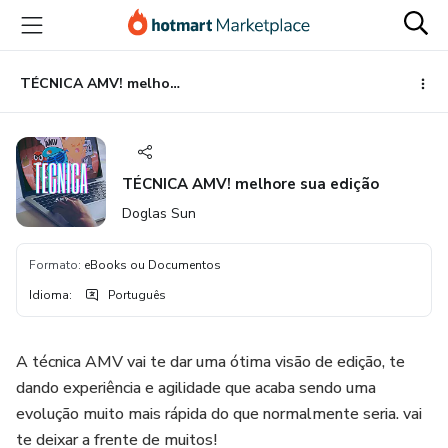
Ir
Ir
Ir
para
para
para
o
o
o
conteúdo
pagamento
rodapé
TÉCNICA AMV! melhore sua edição
principal
TÉCNICA AMV! melhore sua edição
Doglas Sun
Formato
:
eBooks ou Documentos
Idioma
:
Português
A técnica AMV vai te dar uma ótima visão de edição, te
dando experiência e agilidade que acaba sendo uma
evolução muito mais rápida do que normalmente seria. vai
te deixar a frente de muitos!