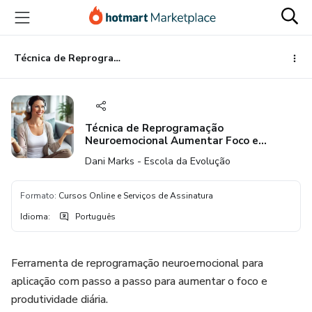
Ir
Ir
Ir
para
para
para
o
o
o
conteúdo
pagamento
rodapé
Técnica de Reprogramação Neuroemocional Aumentar Foco e Produtividade
principal
Técnica de Reprogramação
Neuroemocional Aumentar Foco e
Produtividade
Dani Marks - Escola da Evolução
Formato
:
Cursos Online e Serviços de Assinatura
Idioma
:
Português
Ferramenta de reprogramação neuroemocional para
aplicação com passo a passo para aumentar o foco e
produtividade diária.