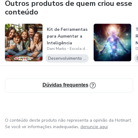
Outros produtos de quem criou esse
conteúdo
Kit de Ferramentas
T
para Aumentar a
Inteligência
N
Dani Marks - Escola da Evolução
Emocional do...
p
Desenvolvimento Pessoal
Dúvidas frequentes
O conteúdo deste produto não representa a opinião da Hotmart.
Se você vir informações inadequadas,
denuncie aqui