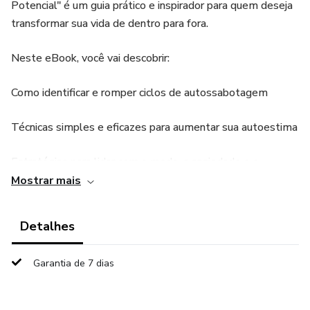
Potencial" é um guia prático e inspirador para quem deseja
transformar sua vida de dentro para fora.
Neste eBook, você vai descobrir:
Como identificar e romper ciclos de autossabotagem
Técnicas simples e eficazes para aumentar sua autoestima
Estratégias para lidar com o medo, a ansiedade e o
bloqueio emocional
Mostrar mais
Como criar metas reais e alcançáveis que impulsionem sua
Detalhes
evolução
Garantia de 7 dias
Inspirações diárias para manter o foco, a disciplina e a
motivação