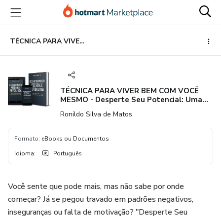
Ir
Ir
Ir
para
para
para
o
o
o
conteúdo
pagamento
rodapé
TÉCNICA PARA VIVER BEM COM VOCÊ MESMO - Desperte Seu Potencial: Uma Jornada de Transformação Interior
principal
TÉCNICA PARA VIVER BEM COM VOCÊ
MESMO - Desperte Seu Potencial: Uma
Jornada de Transformação Interior
Ronildo Silva de Matos
Formato
:
eBooks ou Documentos
Idioma
:
Português
Você sente que pode mais, mas não sabe por onde
começar? Já se pegou travado em padrões negativos,
inseguranças ou falta de motivação? "Desperte Seu