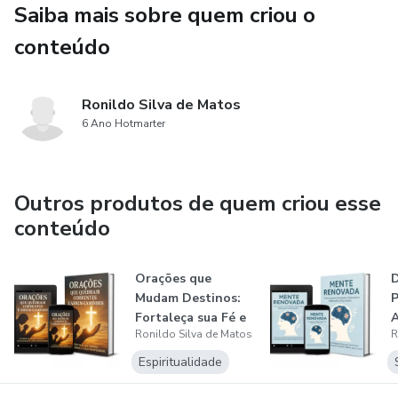
Saiba mais sobre quem criou o
Escrito em uma linguagem acessível e acolhedora, este
livro é um convite para você se reconectar com sua força
conteúdo
interior e assumir o controle da sua jornada. Ideal para
quem busca mais clareza, equilíbrio e propósito na vida.
Ronildo Silva de Matos
Não é sobre mudar quem você é. É sobre descobrir tudo o
6 Ano Hotmarter
que você pode ser.
Outros produtos de quem criou esse
conteúdo
Orações que
D
Mudam Destinos:
P
Fortaleça sua Fé e
A
Ronildo Silva de Matos
R
Alcance o Imp...
C
T
Espiritualidade