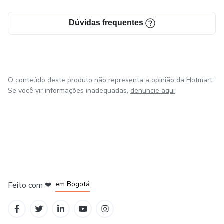
Dúvidas frequentes
O conteúdo deste produto não representa a opinião da Hotmart.
Se você vir informações inadequadas,
denuncie aqui
em Amsterdam
em Madrid
em Bogotá
Feito com
❤
em Belo Horizonte
na Cidade do México