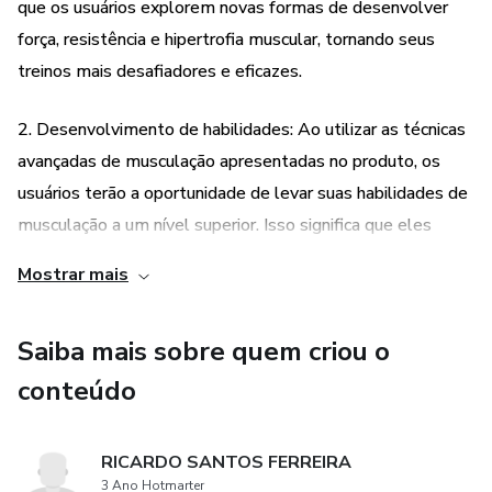
que os usuários explorem novas formas de desenvolver
força, resistência e hipertrofia muscular, tornando seus
treinos mais desafiadores e eficazes.
2. Desenvolvimento de habilidades: Ao utilizar as técnicas
avançadas de musculação apresentadas no produto, os
usuários terão a oportunidade de levar suas habilidades de
musculação a um nível superior. Isso significa que eles
poderão aprimorar suas técnicas, aumentar sua capacidade
Mostrar mais
de levantamento de peso e alcançar resultados incríveis
em termos de força e hipertrofia muscular.
Saiba mais sobre quem criou o
3. Embasamento científico: O produto é baseado nos mais
conteúdo
recentes estudos científicos e práticos relacionados à
musculação. Isso significa que as técnicas apresentadas
RICARDO SANTOS FERREIRA
são respaldadas por evidências científicas, garantindo sua
3 Ano Hotmarter