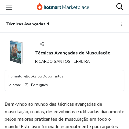
Ir
Ir
Ir
para
para
para
o
o
o
conteúdo
pagamento
rodapé
Técnicas Avançadas de Musculação
principal
Técnicas Avançadas de Musculação
RICARDO SANTOS FERREIRA
Formato
:
eBooks ou Documentos
Idioma
:
Português
Bem-vindo ao mundo das técnicas avançadas de
musculação, criadas, desenvolvidas e utilizadas diariamente
pelos maiores praticantes de musculação em todo o
mundo! Este livro foi criado especialmente para aqueles