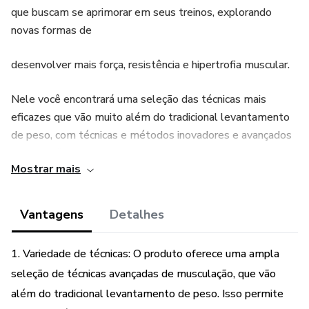
que buscam se aprimorar em seus treinos, explorando
novas formas de
desenvolver mais força, resistência e hipertrofia muscular.
Nele você encontrará uma seleção das técnicas mais
eficazes que vão muito além do tradicional levantamento
de peso, com técnicas e métodos inovadores e avançados
que desafiarão seu corpo e sua mente. Preparado para
Mostrar mais
levar suas habilidades de musculação a um nível superior?
Então chegou a hora de começar a explorar as
possibilidades e alcançar resultados incríveis, com base nos
Vantagens
Detalhes
mais recentes estudos científicos e práticos.
1. Variedade de técnicas: O produto oferece uma ampla
seleção de técnicas avançadas de musculação, que vão
além do tradicional levantamento de peso. Isso permite