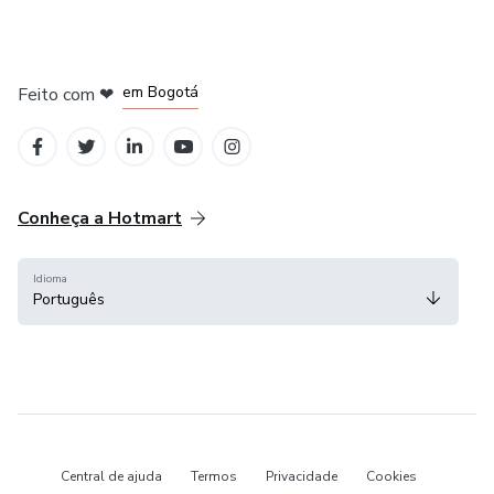
em Amsterdam
em Madrid
em Bogotá
Feito com
❤
em Belo Horizonte
na Cidade do México
Conheça a Hotmart
Idioma
Português
Central de ajuda
Termos
Privacidade
Cookies