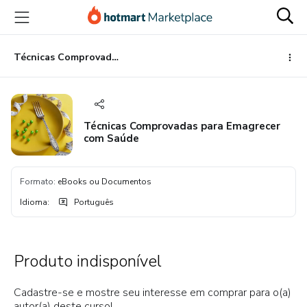
Ir
Ir
Ir
para
para
para
o
o
o
conteúdo
pagamento
rodapé
Técnicas Comprovadas para Emagrecer com Saúde
principal
Técnicas Comprovadas para Emagrecer
com Saúde
Formato
:
eBooks ou Documentos
Idioma
:
Português
Produto indisponível
Cadastre-se e mostre seu interesse em comprar para o(a)
autor(a) deste curso!