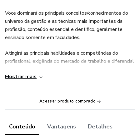
Você dominará os principais conceitos/conhecimentos do
universo da gestão e as técnicas mais importantes da
profissão, conteúdo essencial e cientifico, geralmente
ensinado somente em faculdades.
Atingirá as principais habilidades e competências do
profissional, exigência do mercado de trabalho e diferencial
de qualquer gestor.
Mostrar mais
Terá acesso as principais rotinas e informações da atitude
correta do GESTOR PROFISSIONAL em ação, para se
destacar na carreira, além de receber muita informação de
Acessar produto comprado
valor, que só sabe quem estudou administração e tem
experiência na área.
Conteúdo
Vantagens
Detalhes
Totalmente online, com didática incrível, certificado ao final