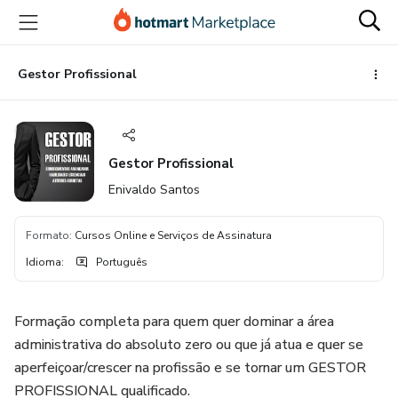
Ir
Ir
Ir
para
para
para
o
o
o
conteúdo
pagamento
rodapé
Gestor Profissional
principal
Gestor Profissional
Enivaldo Santos
Formato
:
Cursos Online e Serviços de Assinatura
Idioma
:
Português
Formação completa para quem quer dominar a área
administrativa do absoluto zero ou que já atua e quer se
aperfeiçoar/crescer na profissão e se tornar um GESTOR
PROFISSIONAL qualificado.