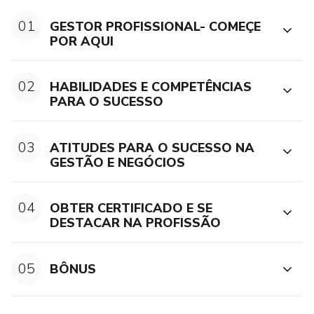
do curso, apoio e suporte para dúvidas, bem como diversos
bônus exclusivos, como planilhas, pds, materiais de leitura,
01
GESTOR PROFISSIONAL- COMEÇE
acesso a vídeo aulas especiais e até mesmo o contato
POR AQUI
direto do professor para tirar suas duvidas e trocar
experiências, além de receber toda orientação para se
02
HABILIDADES E COMPETÊNCIAS
destacar na profissão administrativa.
PARA O SUCESSO
Professor empresário e gestor-Enivaldo Santos
03
ATITUDES PARA O SUCESSO NA
GESTÃO E NEGÓCIOS
ESP CAPACITAÇÃO
04
OBTER CERTIFICADO E SE
DESTACAR NA PROFISSÃO
05
BÔNUS