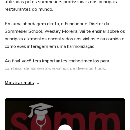
utilizadas pelos sommeliers profissionais dos principais
restaurantes do mundo.
Em uma abordagem direta, o Fundador e Diretor da
Sommelier School, Wesley Moreira, vai te ensinar sobre os
principais elementos encontrados nos vinhos e na comida e
como eles interagem em uma harmonização.
Ao final você terá importantes conhecimentos para
combinar de alimentos e vinhos de diversos tipos.
Mostrar mais
Os participantes farão uma prova on-line e os aprovados
terão 100% de cashback no curso presencial de formação
profissional de sommelier.
CORRA E APROVEITE O PARCELAMENTO EM ATÉ
12X E UM DESCONTO SUPER ESPECIAL POR TEMPO
LIMITADO.