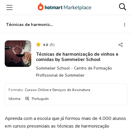
Ir
Ir
Ir
para
para
para
o
o
o
conteúdo
pagamento
rodapé
Técnicas de harmonização de vinhos e comidas by Sommelier School
principal
4.0
(
5
)
Técnicas de harmonização de vinhos e
comidas by Sommelier School
Sommelier School - Centro de Formação
Profissional de Sommelier
Formato
:
Cursos Online e Serviços de Assinatura
Idioma
:
Português
Aprenda com a escola que já formou mais de 4.000 alunos
em cursos presenciais as técnicas de harmonização