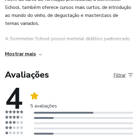
School, também oferece cursos mais curtos, de introdução
ao mundo do vinho, de degustação e masterclass de
temas variados.
A Sommelier School possui material didático padronizado
que é atualizado regularmente, acompanhando as
Mostrar mais
mudanças do mercado internacional de vinhos, utilizando
sempre de fontes confiáveis como os órgãos controlados
pelos governos, tais como, o francês INAO
Avaliações
Filtrar
www.inao.gouv.fr (Institut National de 'Origine et de la
4
Qualité) e o O.I.V. www.oiv.int (International Organisation
of Vine and Wine).
5 avaliações