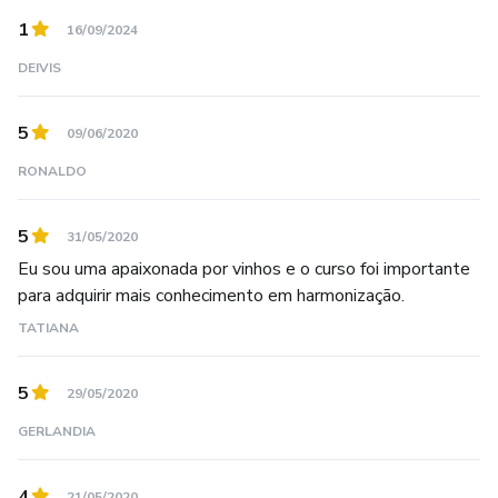
1
16/09/2024
DEIVIS
5
09/06/2020
RONALDO
5
31/05/2020
Eu sou uma apaixonada por vinhos e o curso foi importante
para adquirir mais conhecimento em harmonização.
TATIANA
5
29/05/2020
GERLANDIA
4
21/05/2020