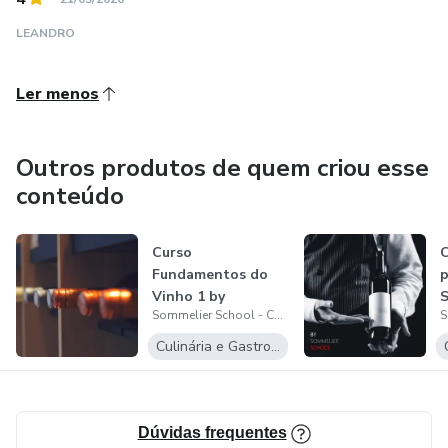
LEANDRO
Ler menos
Outros produtos de quem criou esse
conteúdo
Curso
C
Fundamentos do
p
Vinho 1 by
S
Sommelier School - Centro de Formação Profissional de Sommelier
Sommelier School
Culinária e Gastronomia
Dúvidas frequentes