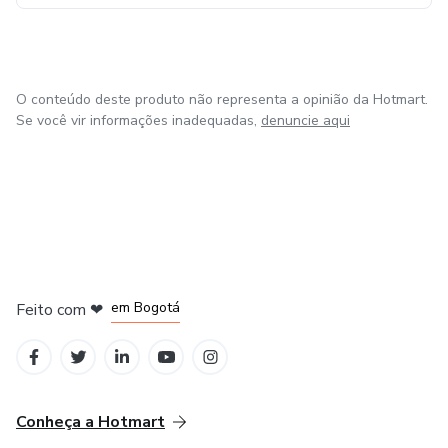
O conteúdo deste produto não representa a opinião da Hotmart.
Se você vir informações inadequadas,
denuncie aqui
em Amsterdam
em Madrid
em Bogotá
Feito com
❤
em Belo Horizonte
na Cidade do México
Conheça a Hotmart