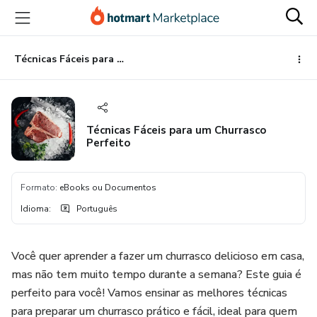
Ir
Ir
Ir
para
para
para
o
o
o
conteúdo
pagamento
rodapé
Técnicas Fáceis para um Churrasco Perfeito
principal
Técnicas Fáceis para um Churrasco
Perfeito
Formato
:
eBooks ou Documentos
Idioma
:
Português
Você quer aprender a fazer um churrasco delicioso em casa,
mas não tem muito tempo durante a semana? Este guia é
perfeito para você! Vamos ensinar as melhores técnicas
para preparar um churrasco prático e fácil, ideal para quem