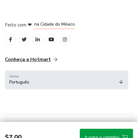
em Bogotá
em Amsterdam
em Madrid
na Cidade do México
Feito com
❤
em Belo Horizonte
Conheça a Hotmart
Idioma
Português
Central de ajuda
Termos
Privacidade
Cookies
$7.00
Ir para o carrinho