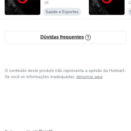
LX
L
FUMAR
Saúde e Esportes
Dúvidas frequentes
O conteúdo deste produto não representa a opinião da Hotmart.
Se você vir informações inadequadas,
denuncie aqui
em Amsterdam
em Madrid