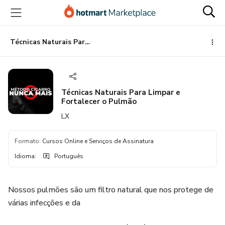
Ir
Ir
Ir
para
para
para
o
o
o
conteúdo
pagamento
rodapé
Técnicas Naturais Para Limpar e Fortalecer o Pulmão
principal
Técnicas Naturais Para Limpar e
Fortalecer o Pulmão
LX
Formato
:
Cursos Online e Serviços de Assinatura
Idioma
:
Português
Nossos pulmões são um filtro natural que nos protege de
várias infecções e da