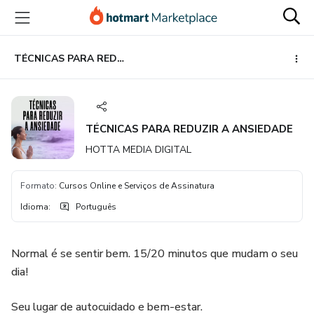
Ir
Ir
Ir
para
para
para
o
o
o
conteúdo
pagamento
rodapé
TÉCNICAS PARA REDUZIR A ANSIEDADE
principal
TÉCNICAS PARA REDUZIR A ANSIEDADE
HOTTA MEDIA DIGITAL
Formato
:
Cursos Online e Serviços de Assinatura
Idioma
:
Português
Normal é se sentir bem. 15/20 minutos que mudam o seu
dia!
Seu lugar de autocuidado e bem-estar.