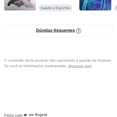
Saúde e Esportes
Dúvidas frequentes
O conteúdo deste produto não representa a opinião da Hotmart.
Se você vir informações inadequadas,
denuncie aqui
em Amsterdam
em Madrid
em Bogotá
Feito com
❤