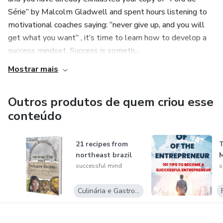
Série” by Malcolm Gladwell and spent hours listening to
motivational coaches saying: “never give up, and you will
get what you want” , it’s time to learn how to develop a
success mindset. Success is someth...
Mostrar mais
Outros produtos de quem criou esse
conteúdo
21 recipes from
T
northeast brazil
M
successful mind
s
Culinária e Gastronomia