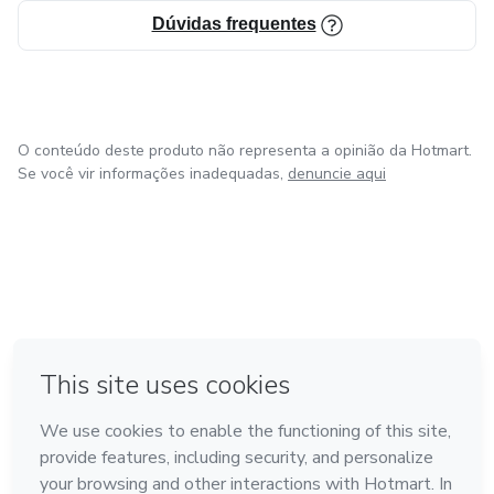
Dúvidas frequentes
O conteúdo deste produto não representa a opinião da Hotmart.
Se você vir informações inadequadas,
denuncie aqui
em Amsterdam
em Madrid
em Bogotá
Feito com
❤
em Belo Horizonte
na Cidade do México