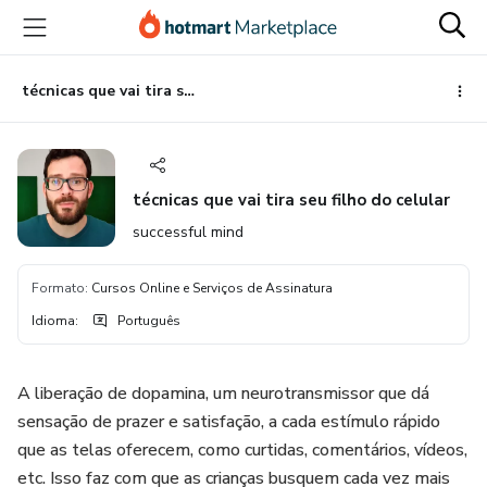
Ir
Ir
Ir
para
para
para
o
o
o
conteúdo
pagamento
rodapé
técnicas que vai tira seu filho do celular
principal
técnicas que vai tira seu filho do celular
successful mind
Formato
:
Cursos Online e Serviços de Assinatura
Idioma
:
Português
A liberação de dopamina, um neurotransmissor que dá
sensação de prazer e satisfação, a cada estímulo rápido
que as telas oferecem, como curtidas, comentários, vídeos,
etc. Isso faz com que as crianças busquem cada vez mais