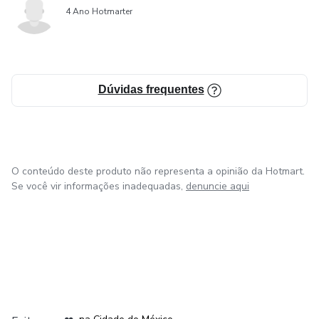
4 Ano Hotmarter
Dúvidas frequentes
O conteúdo deste produto não representa a opinião da Hotmart.
Se você vir informações inadequadas,
denuncie aqui
em Bogotá
em Amsterdam
em Madrid