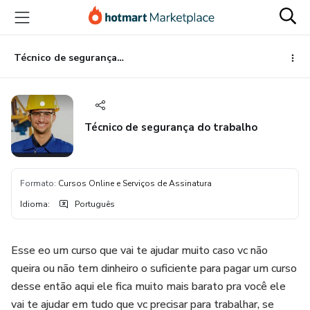
Ir
Ir
Ir
para
para
para
o
o
o
conteúdo
pagamento
rodapé
Técnico de segurança do trabalho
principal
Técnico de segurança do trabalho
Formato
:
Cursos Online e Serviços de Assinatura
Idioma
:
Português
Esse eo um curso que vai te ajudar muito caso vc não
queira ou não tem dinheiro o suficiente para pagar um curso
desse então aqui ele fica muito mais barato pra você ele
vai te ajudar em tudo que vc precisar para trabalhar, se