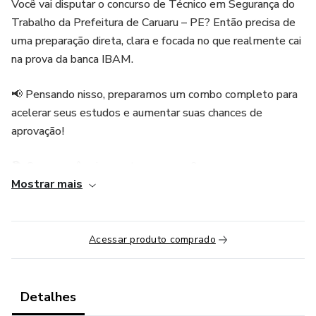
Você vai disputar o concurso de Técnico em Segurança do
Trabalho da Prefeitura de Caruaru – PE? Então precisa de
uma preparação direta, clara e focada no que realmente cai
na prova da banca IBAM.
📢 Pensando nisso, preparamos um combo completo para
acelerar seus estudos e aumentar suas chances de
aprovação!
📚 O que você vai encontrar no curso?
Mostrar mais
✅ Mais de 30 vídeo-aulas gravadas, com teoria e prática
para todas as áreas do edital:
Acessar produto comprado
- Língua Portuguesa
- Informática
Detalhes