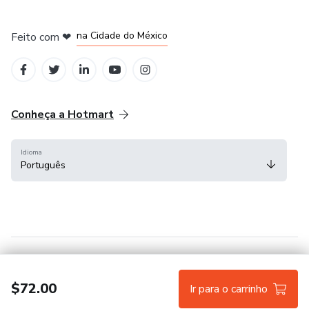
em Bogotá
em Amsterdam
em Madrid
na Cidade do México
Feito com
❤
em Belo Horizonte
Conheça a Hotmart
Idioma
Português
Central de ajuda
Termos
Privacidade
Cookies
$72.00
Ir para o carrinho
Hotmart — 2011-2026 © Todos os direitos reservados.