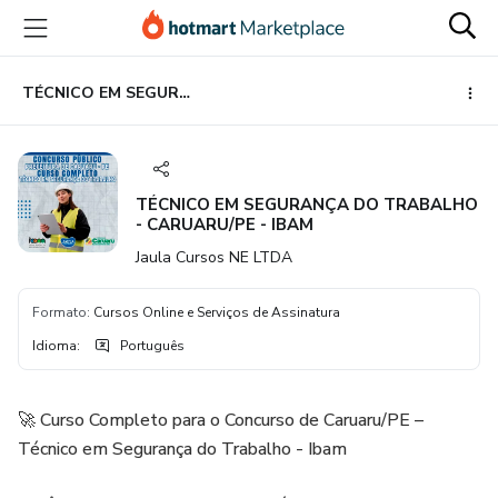
Ir
Ir
Ir
para
para
para
o
o
o
conteúdo
pagamento
rodapé
TÉCNICO EM SEGURANÇA DO TRABALHO - CARUARU/PE - IBAM
principal
TÉCNICO EM SEGURANÇA DO TRABALHO
- CARUARU/PE - IBAM
Jaula Cursos NE LTDA
Formato
:
Cursos Online e Serviços de Assinatura
Idioma
:
Português
🚀 Curso Completo para o Concurso de Caruaru/PE –
Técnico em Segurança do Trabalho - Ibam