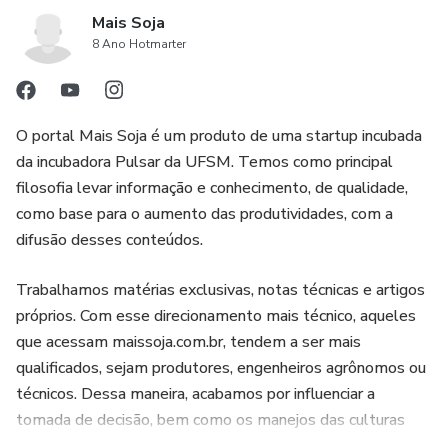
permitindo que seja aplicado em diferentes culturas. Isso
Mais Soja
significa que produtores de diferentes áreas, como
8 Ano Hotmarter
agricultura, horticultura e fruticultura, podem se beneficiar
do conhecimento adquirido no curso.
O portal Mais Soja é um produto de uma startup incubada
4. Informações exclusivas: O curso busca fornecer
da incubadora Pulsar da UFSM. Temos como principal
informações exclusivas para os participantes. Isso significa
filosofia levar informação e conhecimento, de qualidade,
que o conteúdo abordado não está disponível em outros
como base para o aumento das produtividades, com a
cursos ou materiais de estudo. Os participantes terão
difusão desses conteúdos.
acesso a conhecimentos e técnicas que podem fazer a
diferença na efetividade das suas aplicações.
Trabalhamos matérias exclusivas, notas técnicas e artigos
próprios. Com esse direcionamento mais técnico, aqueles
que acessam maissoja.com.br, tendem a ser mais
5. Certificado de conclusão: Ao final do curso, os
qualificados, sejam produtores, engenheiros agrônomos ou
participantes receberão um certificado de conclusão,
técnicos. Dessa maneira, acabamos por influenciar a
atestando a sua participação e o conhecimento adquirido.
tomada de decisão, bem como os manejos das culturas
Esse certificado pode ser utilizado como comprovante de