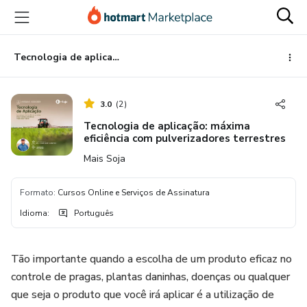
Ir
Ir
Ir
para
para
para
o
o
o
conteúdo
pagamento
rodapé
Tecnologia de aplicação: máxima eficiência com pulverizadores terrestres
principal
3.0
(
2
)
Tecnologia de aplicação: máxima
eficiência com pulverizadores terrestres
Mais Soja
Formato
:
Cursos Online e Serviços de Assinatura
Idioma
:
Português
Tão importante quando a escolha de um produto eficaz no
controle de pragas, plantas daninhas, doenças ou qualquer
que seja o produto que você irá aplicar é a utilização de