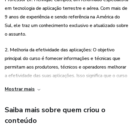
em tecnologia de aplicação terrestre e aérea. Com mais de
9 anos de experiência e sendo referência na América do
Sul, ele traz um conhecimento exclusivo e atualizado sobre
o assunto.
2. Melhoria da efetividade das aplicações: O objetivo
principal do curso é fornecer informações e técnicas que
permitam aos produtores, técnicos e operadores melhorar
a efetividade das suas aplicações. Isso significa que o curso
irá ensinar como utilizar os pulverizadores terrestres de
Mostrar mais
forma mais eficiente, garantindo uma maior eficácia no
controle de pragas, plantas daninhas e doenças.
Saiba mais sobre quem criou o
3. Aplicação em diferentes culturas: O curso aborda a
conteúdo
tecnologia de aplicação terrestre de forma abrangente,