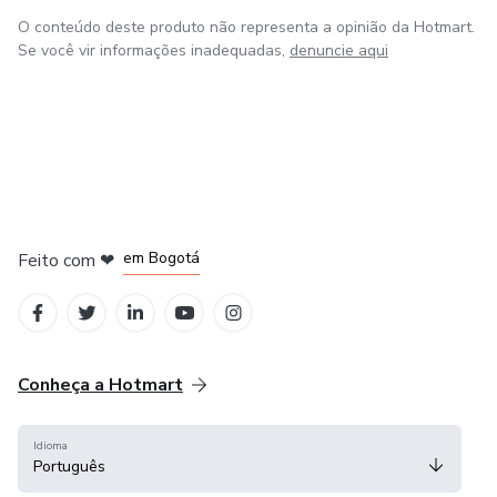
O conteúdo deste produto não representa a opinião da Hotmart.
Se você vir informações inadequadas,
denuncie aqui
em Amsterdam
em Madrid
em Bogotá
Feito com
❤
em Belo Horizonte
na Cidade do México
Conheça a Hotmart
Idioma
Português