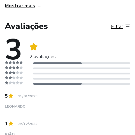
capacitação na área de tecnologia de aplicação terrestre, o
Mostrar mais
que pode ser um diferencial no mercado de trabalho.
Avaliações
Filtrar
3
2 avaliações
5
25/01/2023
LEONARDO
1
26/12/2022
JOÃO