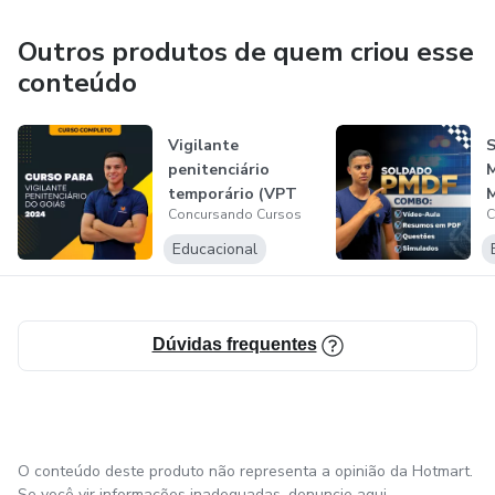
Outros produtos de quem criou esse
conteúdo
Vigilante
penitenciário
temporário (VPT
M
Concursando Cursos
C
2024)
(
Educacional
Dúvidas frequentes
O conteúdo deste produto não representa a opinião da Hotmart.
Se você vir informações inadequadas,
denuncie aqui