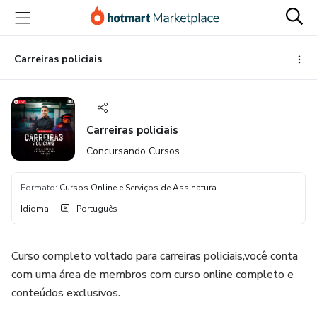
Ir
Ir
Ir
para
para
para
o
o
o
conteúdo
pagamento
rodapé
Carreiras policiais
principal
Carreiras policiais
Concursando Cursos
Formato
:
Cursos Online e Serviços de Assinatura
Idioma
:
Português
Curso completo voltado para carreiras policiais,você conta
com uma área de membros com curso online completo e
conteúdos exclusivos.