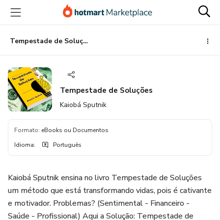
Ir
Ir
Ir
para
para
para
o
o
o
conteúdo
pagamento
rodapé
Tempestade de Soluções
principal
Tempestade de Soluções
Kaiobá Sputnik
Formato
:
eBooks ou Documentos
Idioma
:
Português
Kaiobá Sputnik ensina no livro Tempestade de Soluções
um método que está transformando vidas, pois é cativante
e motivador. Problemas? (Sentimental - Financeiro -
Saúde - Profissional) Aqui a Solução: Tempestade de