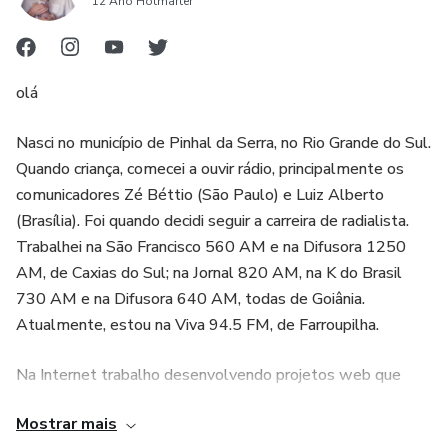
12 Ano Hotmarter
olá
Nasci no município de Pinhal da Serra, no Rio Grande do Sul.
Quando criança, comecei a ouvir rádio, principalmente os
comunicadores Zé Béttio (São Paulo) e Luiz Alberto
(Brasília). Foi quando decidi seguir a carreira de radialista.
Trabalhei na São Francisco 560 AM e na Difusora 1250
AM, de Caxias do Sul; na Jornal 820 AM, na K do Brasil
730 AM e na Difusora 640 AM, todas de Goiânia.
Atualmente, estou na Viva 94.5 FM, de Farroupilha.
Na Internet trabalho desenvolvendo projetos web que
valorizam design e tecnologia, explorando criatividade,
Mostrar mais
satisfação do usuário e uma relação honesta e