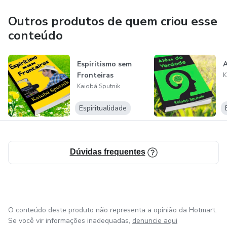
transparente com clientes de todo o Brasil Estou à
disposição para conversar e trocar idéias sobre rádio e web
Outros produtos de quem criou esse
/ é como diz o velho ditado: "é conversando que se
conteúdo
entende".
Espiritismo sem
A
Kaiobá Sputnik
Fronteiras
K
Kaiobá Sputnik
Espiritualidade
Dúvidas frequentes
O conteúdo deste produto não representa a opinião da Hotmart.
Se você vir informações inadequadas,
denuncie aqui