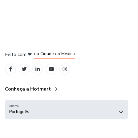
em Bogotá
em Amsterdam
em Madrid
na Cidade do México
Feito com
❤
em Belo Horizonte
Conheça a Hotmart
Idioma
Português