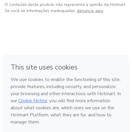
O conteúdo deste produto não representa a opinião da Hotmart.
Se você vir informações inadequadas,
denuncie aqui
em Amsterdam
em Madrid
em Bogotá
Feito com
❤
em Belo Horizonte
na Cidade do México
Conheça a Hotmart
Idioma
Português