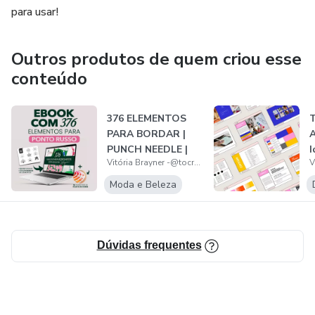
para usar!
Outros produtos de quem criou esse
conteúdo
376 ELEMENTOS
T
PARA BORDAR |
A
PUNCH NEEDLE |
I
Vitória Brayner -@tocreatelab
PONTO RUSSO
P
Moda e Beleza
Dúvidas frequentes