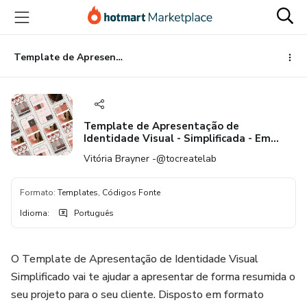
Ir
Ir
Ir
para
para
para
o
o
o
conteúdo
pagamento
rodapé
Template de Apresentação de Identidade Visual - Simplificada - Em Illustrator
principal
Template de Apresentação de
Identidade Visual - Simplificada - Em
Illustrator
Vitória Brayner -@tocreatelab
Formato
:
Templates, Códigos Fonte
Idioma
:
Português
O Template de Apresentação de Identidade Visual
Simplificado vai te ajudar a apresentar de forma resumida o
seu projeto para o seu cliente. Disposto em formato