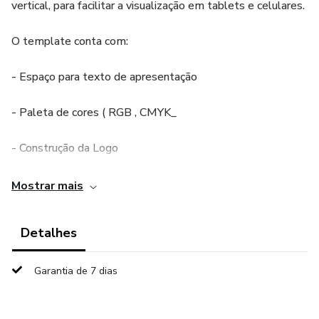
vertical, para facilitar a visualização em tablets e celulares.
O template conta com:
- Espaço para texto de apresentação
- Paleta de cores ( RGB , CMYK_
- Construção da Logo
- Tipografia
Mostrar mais
- Aplicação de logos na paleta de cores
Detalhes
- Direção de Fotografia
Garantia de 7 dias
- Mockups