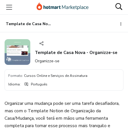
Ir
Ir
Ir
para
para
para
o
o
o
conteúdo
pagamento
rodapé
Template de Casa Nova - Organizze-se
principal
Template de Casa Nova - Organizze-se
Organizze-se
Formato
:
Cursos Online e Serviços de Assinatura
Idioma
:
Português
Organizar uma mudança pode ser uma tarefa desafiadora,
mas com o Template Notion de Organização da
Casa/Mudança, você terá em mãos uma ferramenta
completa para tornar esse processo mais tranquilo e