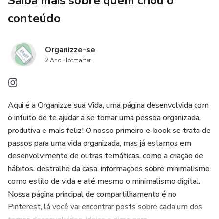
Saiba mais sobre quem criou o
Por que escolher o nosso template:
conteúdo
- Organização e Tranquilidade: Mantenha todas as
Organizze-se
informações da sua mudança centralizadas em um só lugar,
2 Ano Hotmarter
reduzindo o estresse e a sobrecarga mental.
- Facilidade de Uso: O Template Notion é intuitivo e fácil
de personalizar, permitindo que você adapte às suas
Aqui é a Organizze sua Vida, uma página desenvolvida com
necessidades específicas.
o intuito de te ajudar a se tornar uma pessoa organizada,
produtiva e mais feliz! O nosso primeiro e-book se trata de
- Economia de Tempo: Com tudo planejado e organizado,
passos para uma vida organizada, mas já estamos em
você poderá focar no que realmente importa,
desenvolvimento de outras temáticas, como a criação de
economizando tempo e energia.
hábitos, destralhe da casa, informações sobre minimalismo
como estilo de vida e até mesmo o minimalismo digital.
Não deixe que a mudança seja um pesadelo! Garanta já o
Nossa página principal de compartilhamento é no
Template Notion de Organização da Casa/Mudança e
Pinterest, lá você vai encontrar posts sobre cada um dos
transforme essa experiência em um processo mais leve e