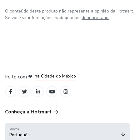
O conteúdo deste produto não representa a opinião da Hotmart.
Se você vir informações inadequadas,
denuncie aqui
em Bogotá
em Amsterdam
em Madrid
na Cidade do México
Feito com
❤
em Belo Horizonte
Conheça a Hotmart
Idioma
Português