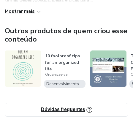
temas desenvolvidos, ideias e dicas para ...
bem-estruturado.
Mostrar mais
Adquira agora e comece a organizar sua mudança com
praticidade e eficiência!
Outros produtos de quem criou esse
conteúdo
10 foolproof tips
T
for an organized
C
life
F
Organizze-se
O
O
Desenvolvimento Pessoal
Dúvidas frequentes