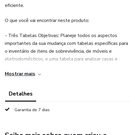
eficiente.
O que você vai encontrar neste produto:
- Três Tabelas Objetivas: Planeje todos os aspectos
importantes da sua mudança com tabelas específicas para
o inventário de itens de sobrevivência, de móveis e
eletrodomésticos, e uma tabela para analisar casas e
apartamentos que você deseja alugar ou comprar. Cada
Mostrar mais
uma delas foi pensada para facilitar o acompanhamento e
garantir que nada seja esquecido.
Detalhes
- Vídeo Tour pelo Template: Para ajudar você a entender e
aproveitar ao máximo o nosso template, incluímos um
Garantia de 7 dias
vídeo detalhado que guia você por todas as
funcionalidades e mostra como utilizar cada recurso de
forma prática.