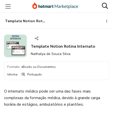
Ir
Ir
Ir
para
para
para
o
o
o
conteúdo
pagamento
rodapé
Template Notion Rotina Internato
principal
Template Notion Rotina Internato
Nathalya de Souza Silva
Formato
:
eBooks ou Documentos
Idioma
:
Português
O internato médico pode ser uma das fases mais
complexas da formação médica, devido à grande carga
horária de estágios, ambulatórios e plantões.