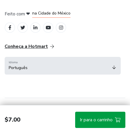
em Bogotá
em Amsterdam
em Madrid
na Cidade do México
Feito com
❤
em Belo Horizonte
Conheça a Hotmart
Idioma
Português
Central de ajuda
Termos
Privacidade
Cookies
$7.00
Ir para o carrinho
Hotmart — 2011-2026 © Todos os direitos reservados.