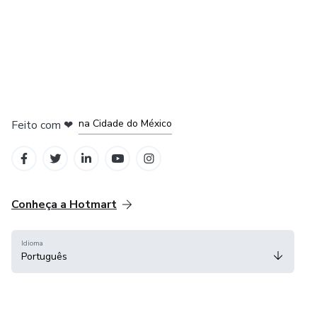
em Bogotá
em Amsterdam
em Madrid
na Cidade do México
Feito com
❤
em Belo Horizonte
Conheça a Hotmart
Idioma
Português