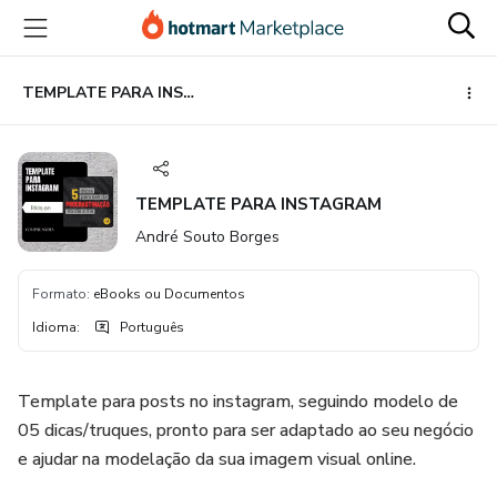
Ir
Ir
Ir
para
para
para
o
o
o
conteúdo
pagamento
rodapé
TEMPLATE PARA INSTAGRAM
principal
TEMPLATE PARA INSTAGRAM
André Souto Borges
Formato
:
eBooks ou Documentos
Idioma
:
Português
Template para posts no instagram, seguindo modelo de
05 dicas/truques, pronto para ser adaptado ao seu negócio
e ajudar na modelação da sua imagem visual online.