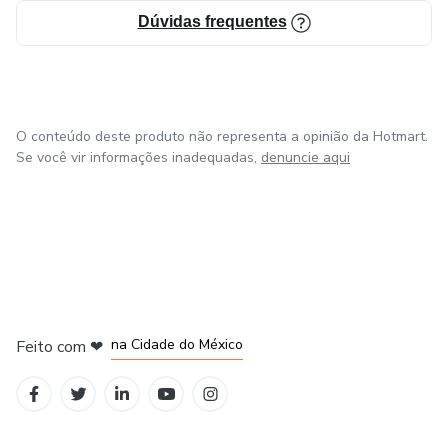
Dúvidas frequentes
O conteúdo deste produto não representa a opinião da Hotmart.
Se você vir informações inadequadas,
denuncie aqui
em Bogotá
em Amsterdam
em Madrid
na Cidade do México
Feito com
❤
em Belo Horizonte