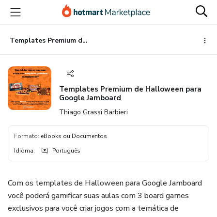
Ir
Ir
Ir
para
para
para
o
o
o
conteúdo
pagamento
rodapé
Templates Premium de Halloween para Google Jamboard
principal
Templates Premium de Halloween para
Google Jamboard
Thiago Grassi Barbieri
Formato
:
eBooks ou Documentos
Idioma
:
Português
Com os templates de Halloween para Google Jamboard
você poderá gamificar suas aulas com 3 board games
exclusivos para você criar jogos com a temática de