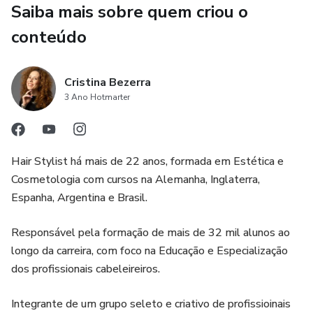
Saiba mais sobre quem criou o
E com estas mudanças, mudam também os desejos dos
conteúdo
seus clientes.
Você precisa estar inserido nesta constante evolução!
Cristina Bezerra
3 Ano Hotmarter
Agora é hora de você seguir seu sonho, de ser ousado e
reagir..
Hair Stylist há mais de 22 anos, formada em Estética e
É hora de você celebrar todo o propósito que combina com
Cosmetologia com cursos na Alemanha, Inglaterra,
você..
Espanha, Argentina e Brasil.
Busque a informação que irá gerar a transformação que
Responsável pela formação de mais de 32 mil alunos ao
você deseja..
longo da carreira, com foco na Educação e Especialização
dos profissionais cabeleireiros.
Eu quero te apoiar neste processo evolutivo, na sua jornada
de descobertas e te auto-empoderar para um nível mais
Integrante de um grupo seleto e criativo de profissioinais
elevado de criatividade.