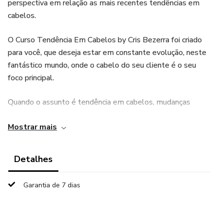
perspectiva em relação as mais recentes tendências em
cabelos.
O Curso Tendência Em Cabelos by Cris Bezerra foi criado
para você, que deseja estar em constante evolução, neste
fantástico mundo, onde o cabelo do seu cliente é o seu
foco principal.
Quando o assunto é tendência em cabelos, mudanças
acontecem..
Mostrar mais
As pessoas mudam..
Detalhes
As cores mudam..
Garantia de 7 dias
Os cortes mudam..
Os gostos mudam..