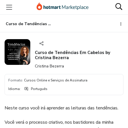
Ir
Ir
Ir
para
para
para
o
o
o
conteúdo
pagamento
rodapé
Curso de Tendências Em Cabelos by Cristina Bezerra
principal
Curso de Tendências Em Cabelos by
Cristina Bezerra
Cristina Bezerra
Formato
:
Cursos Online e Serviços de Assinatura
Idioma
:
Português
Neste curso você irá aprender as leituras das tendências.
Você verá o processo criativo, nos bastidores da minha