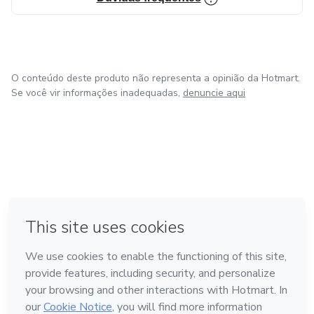
O conteúdo deste produto não representa a opinião da Hotmart.
Se você vir informações inadequadas,
denuncie aqui
em Amsterdam
em Madrid
em Bogotá
Feito com
❤
em Belo Horizonte
na Cidade do México
Conheça a Hotmart