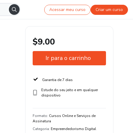
Acessar meu curso
Criar um curso
$9.00
Ir para o carrinho
Garantia de 7 dias
Estude do seu jeito e em qualquer
dispositivo
Formato
:
Cursos Online e Serviços de
Assinatura
Categoria
:
Empreendedorismo Digital