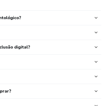
ntológico?
clusão digital?
mprar?