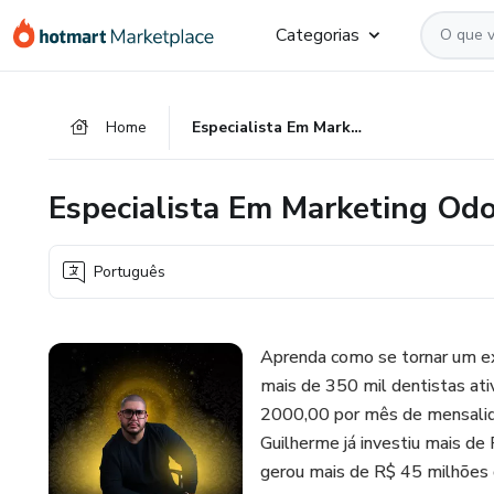
Ir
Ir
Ir
Categorias
para
para
para
o
o
o
conteúdo
pagamento
rodapé
Home
Especialista Em Marketing Odontológico
principal
Especialista Em Marketing Od
Português
Aprenda como se tornar um e
mais de 350 mil dentistas ati
2000,00 por mês de mensalida
Guilherme já investiu mais de
gerou mais de R$ 45 milhões d