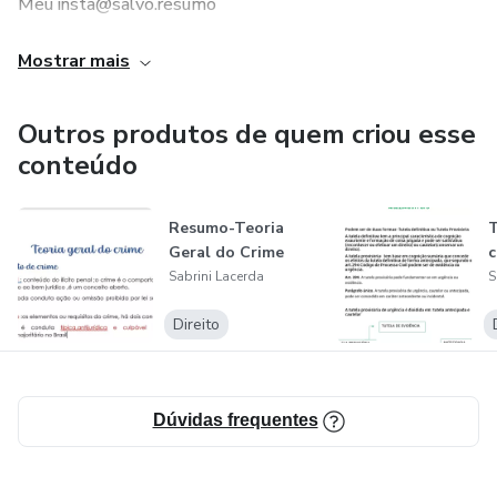
Meu insta@salvo.resumo
Bons estudos a todos!!!
Mostrar mais
Em caso de dúvidas entrar em contato pelo instagram.
Outros produtos de quem criou esse
conteúdo
Resumo-Teoria
T
Geral do Crime
c
Sabrini Lacerda
S
Direito
Dúvidas frequentes