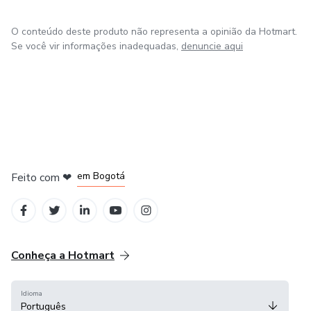
O conteúdo deste produto não representa a opinião da Hotmart.
Se você vir informações inadequadas,
denuncie aqui
em Amsterdam
em Madrid
em Bogotá
Feito com
❤
em Belo Horizonte
na Cidade do México
Conheça a Hotmart
Idioma
Português