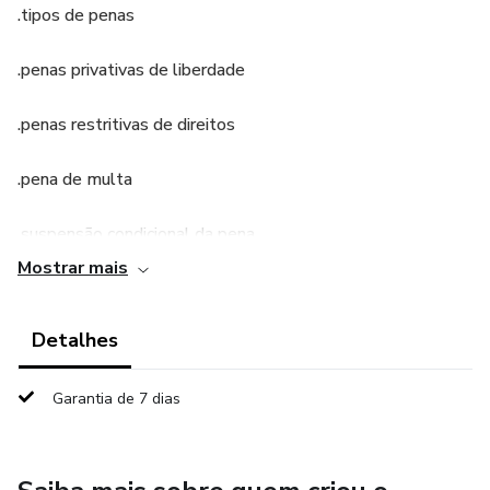
.tipos de penas
.penas privativas de liberdade
.penas restritivas de direitos
.pena de multa
.suspensão condicional da pena
Mostrar mais
.livramento condicional
Detalhes
.efeitos da condenação
.medidas de segurança
Garantia de 7 dias
.reabilitação