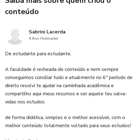
Saiba mais sobre quem criou o
um resumo simples e objetivo para te ajudar em seus
conteúdo
estudos.
Sabrini Lacerda
4 Ano Hotmarter
De estudante para estudante.
A faculdade é recheada de conteúdo e nem sempre
conseguimos conciliar tudo e atualmente no 6º período de
direito resolvi te ajudar na caminhada acadêmica e
compartilho aqui meus resumos e ser aquele teu salva-
vidas nos estudos
de forma didática, simples e o melhor acessível, com o
melhor conteúdo totalmente voltado para seus estudos!