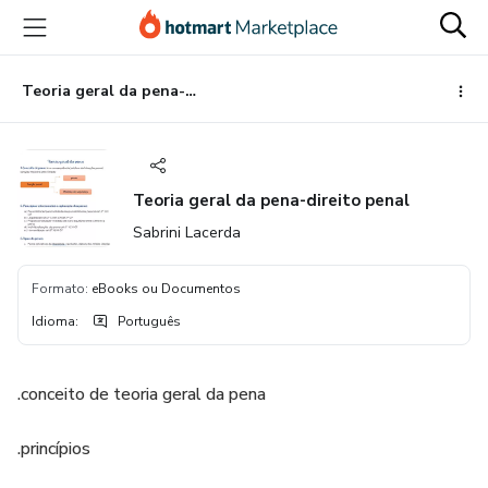
Ir
Ir
Ir
para
para
para
o
o
o
conteúdo
pagamento
rodapé
Teoria geral da pena-direito penal
principal
Teoria geral da pena-direito penal
Sabrini Lacerda
Formato
:
eBooks ou Documentos
Idioma
:
Português
.conceito de teoria geral da pena
.princípios