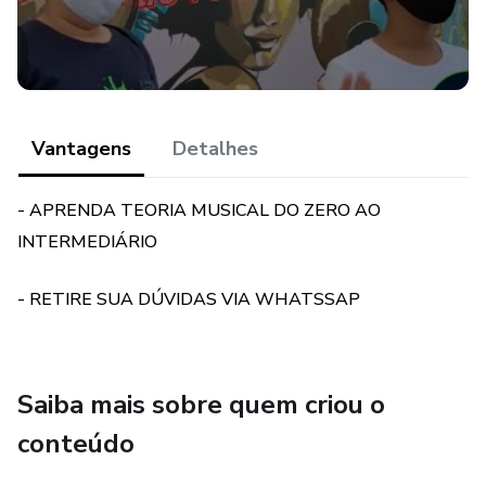
O ACIDENTE SUSTENIDO 16
O ACIDENTE BEMOL 18
Vantagens
Detalhes
COMPLEMENTO 19
ENARMONIAS 19
- APRENDA TEORIA MUSICAL DO ZERO AO
INTERMEDIÁRIO
TEMPO MUSICAL 21
- RETIRE SUA DÚVIDAS VIA WHATSSAP
COMPASSO MUSICAL 22
RÍTMO - TEORIA 22
Saiba mais sobre quem criou o
Exercício teórico 24
conteúdo
ESCALAS 27