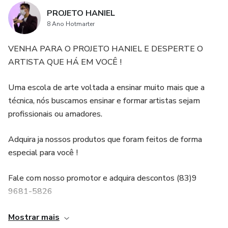
PROJETO HANIEL
A ESCALA MAIOR 28
8 Ano Hotmarter
MONTANDO ESCALAS MAIORES 30
VENHA PARA O PROJETO HANIEL E DESPERTE O
ARTISTA QUE HÁ EM VOCÊ !
AS ESCALAS NA PRÁTICA 37
Uma escola de arte voltada a ensinar muito mais que a
COMO MEMORIZAR AS ESCALAS 40
técnica, nós buscamos ensinar e formar artistas sejam
profissionais ou amadores.
NOTAS E ACORDES 41
Adquira ja nossos produtos que foram feitos de forma
HARMONIA, MELODIA E RITMO 42
especial para você !
CONSTRUÇÃO DE ACORDES 44
Fale com nosso promotor e adquira descontos (83)9
9681-5826
TIPOS DE TRÍADES 47
Acesse nosso site: https://projetohaniel.com/
Mostrar mais
ACORDES MAIORES 47