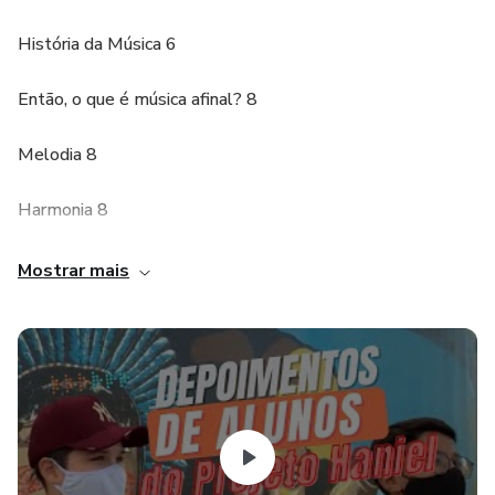
História da Música 6
Então, o que é música afinal? 8
Melodia 8
Harmonia 8
Ritmo 8
Mostrar mais
Instrumentos musicais 9
Os instrumentos de percussão 11
AS NOTAS 12
Como representar as notas musicais? 13