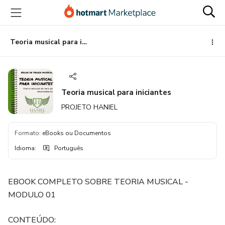
Ir
Ir
Ir
para
para
para
o
o
o
conteúdo
pagamento
rodapé
Teoria musical para iniciantes
principal
Teoria musical para iniciantes
PROJETO HANIEL
Formato
:
eBooks ou Documentos
Idioma
:
Português
EBOOK COMPLETO SOBRE TEORIA MUSICAL -
MODULO 01
CONTEÚDO: