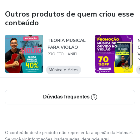
Siga nosso instagram:
Outros produtos de quem criou esse
ACORDES MENORES 48
https://www.instagram.com/projetohaniel/
conteúdo
ACORDES DIMINUTOS 48
Inscreva-se no youtube:
https://www.youtube.com/c/ProjetoHaniel
TEORIA MUSICAL
ACORDES AUMENTADOS 49
PARA VIOLÃO
V
PROJETO HANIEL
P
ACORDES SUSPENSOS 50
Música e Artes
Exercício teórico 51
Consonâncias e Dissonâncias 53
Dúvidas frequentes
Tipos de Acorde 54
Acordes Maiores 54
O conteúdo deste produto não representa a opinião da Hotmart.
Acordes Menores 54
Se você vir informações inadequadas,
denuncie aqui