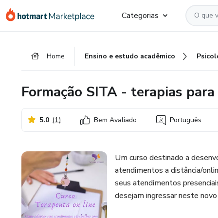
Ir
Ir
Ir
Categorias
para
para
para
o
o
o
conteúdo
pagamento
rodapé
Home
Ensino e estudo acadêmico
Psicol
principal
Formação SITA - terapias para
5.0
(
1
)
Bem Avaliado
Português
Um curso destinado a desenvo
atendimentos a distância/onli
seus atendimentos presenciai
desejam ingressar neste novo 