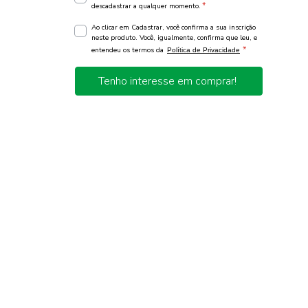
*
descadastrar a qualquer momento.
Ao clicar em Cadastrar, você confirma a sua inscrição
neste produto. Você, igualmente, confirma que leu, e
*
entendeu os termos da
Política de Privacidade
Tenho interesse em comprar!