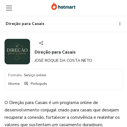
Ir
Ir
Ir
para
para
para
o
o
o
conteúdo
pagamento
rodapé
Direção para Casais
principal
Direção para Casais
JOSÉ ROQUE DA COSTA NETO
Formato
:
Serviço online
Idioma
:
Português
O Direção para Casais é um programa online de
desenvolvimento conjugal criado para casais que desejam
recuperar a conexão, fortalecer a convivência e realinhar os
valores que sustentam um casamento duradouro.