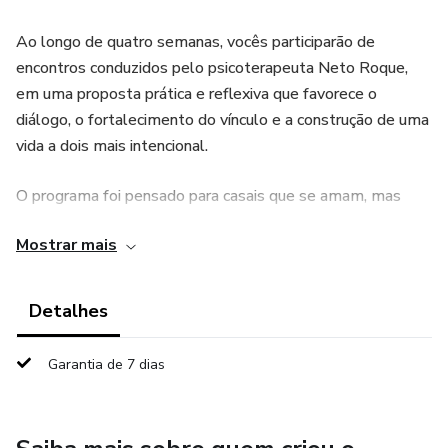
Ao longo de quatro semanas, vocês participarão de
encontros conduzidos pelo psicoterapeuta Neto Roque,
em uma proposta prática e reflexiva que favorece o
diálogo, o fortalecimento do vínculo e a construção de uma
vida a dois mais intencional.
O programa foi pensado para casais que se amam, mas
perceberam que a rotina, as responsabilidades e o passar
Mostrar mais
do tempo diminuíram a conexão, a comunicação ou a
proximidade entre eles. Não é necessário estar vivendo
uma crise para participar. Pelo contrário: cuidar do
Detalhes
casamento antes que os problemas se agravem é uma das
formas mais eficazes de fortalecê-lo.
Garantia de 7 dias
A jornada é composta por quatro encontros online e ao
vivo, sendo dois encontros com os casais, um encontro