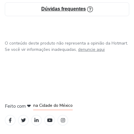
Dúvidas frequentes
O conteúdo deste produto não representa a opinião da Hotmart.
Se você vir informações inadequadas,
denuncie aqui
em Bogotá
em Amsterdam
em Madrid
na Cidade do México
Feito com
❤
em Belo Horizonte