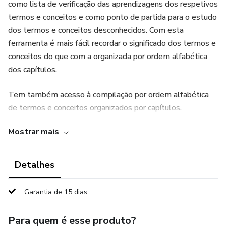
como lista de verificação das aprendizagens dos respetivos
termos e conceitos e como ponto de partida para o estudo
dos termos e conceitos desconhecidos. Com esta
ferramenta é mais fácil recordar o significado dos termos e
conceitos do que com a organizada por ordem alfabética
dos capítulos.
Tem também acesso à compilação por ordem alfabética
de termos e conceitos organizados por capítulos.
Mostrar mais
Esta ficha não apresenta os significados dos termos.
É uma excelente ferramenta para verificação da
Detalhes
aprendizagem como uma checklist.
Garantia de 15 dias
Para quem é esse produto?