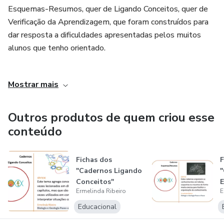
Esquemas-Resumos, quer de Ligando Conceitos, quer de
Verificação da Aprendizagem, que foram construídos para
dar resposta a dificuldades apresentadas pelos muitos
alunos que tenho orientado.
A constatação de que os alunos muitas vezes não se
Mostrar mais
conhecem a si próprios como aprendentes levou-me a
escrever o E-Book "5 passos para aprender melhor" e
também "Técnicas de estudo 1 - 5 técnicas de estudo
Outros produtos de quem criou esse
para melhorares a tua aprendizagem".
conteúdo
As lições 1:1 em ambiente digital, fazem também parte
Fichas dos
F
das minhas estratégias.
"Cadernos Ligando
"
Conceitos"
O Curso de Biologia e Geologia on-line para o 10ºano e o
Ermelinda Ribeiro
E
relativas ao 10º
"
Curso de Biologia e Geologia on-line para o 11º ano
ano...
d
Educacional
surgiram para ajudar os alunos a rever os conteúdos, a