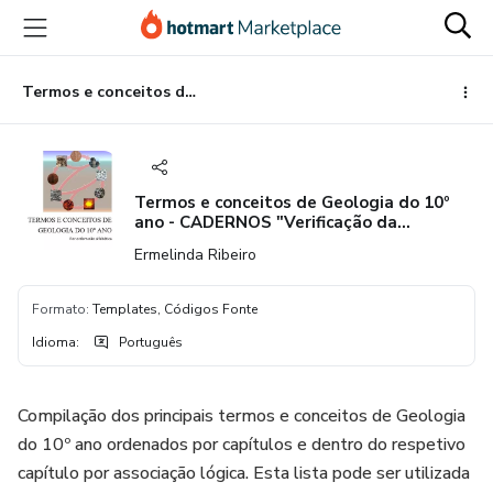
Ir
Ir
Ir
para
para
para
o
o
o
conteúdo
pagamento
rodapé
Termos e conceitos de Geologia do 10º ano - CADERNOS "Verificação da Aprendizagem"
principal
Termos e conceitos de Geologia do 10º
ano - CADERNOS "Verificação da
Aprendizagem"
Ermelinda Ribeiro
Formato
:
Templates, Códigos Fonte
Idioma
:
Português
Compilação dos principais termos e conceitos de Geologia
do 10º ano ordenados por capítulos e dentro do respetivo
capítulo por associação lógica. Esta lista pode ser utilizada