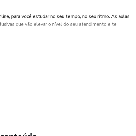
line, para você estudar no seu tempo, no seu ritmo. As aulas
lusivas que vão elevar o nível do seu atendimento e te
cia em cutilagem russa, esse curso é pra você!