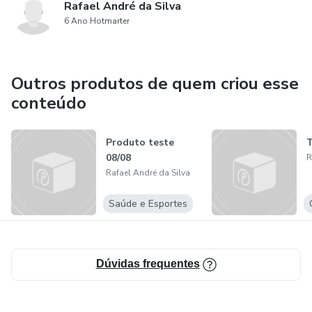
Rafael André da Silva
6 Ano Hotmarter
Outros produtos de quem criou esse
conteúdo
Produto teste
T
08/08
R
Rafael André da Silva
Saúde e Esportes
Dúvidas frequentes