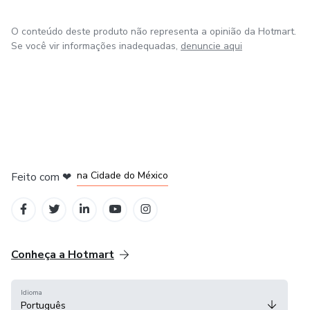
O conteúdo deste produto não representa a opinião da Hotmart.
Se você vir informações inadequadas,
denuncie aqui
em Bogotá
em Amsterdam
em Madrid
na Cidade do México
Feito com
❤
em Belo Horizonte
Conheça a Hotmart
Idioma
Português