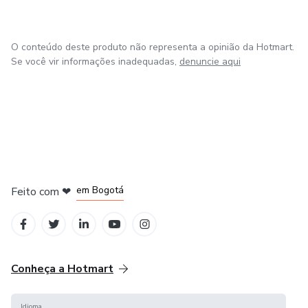
O conteúdo deste produto não representa a opinião da Hotmart.
Se você vir informações inadequadas,
denuncie aqui
em Amsterdam
em Madrid
em Bogotá
Feito com
❤
em Belo Horizonte
na Cidade do México
Conheça a Hotmart
Idioma