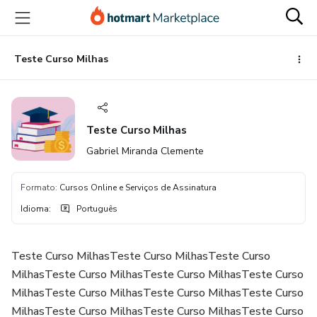
Ir
Ir
Ir
para
para
para
o
o
o
conteúdo
pagamento
rodapé
Teste Curso Milhas
principal
Teste Curso Milhas
Gabriel Miranda Clemente
Formato
:
Cursos Online e Serviços de Assinatura
Idioma
:
Português
Teste Curso MilhasTeste Curso MilhasTeste Curso
MilhasTeste Curso MilhasTeste Curso MilhasTeste Curso
MilhasTeste Curso MilhasTeste Curso MilhasTeste Curso
MilhasTeste Curso MilhasTeste Curso MilhasTeste Curso