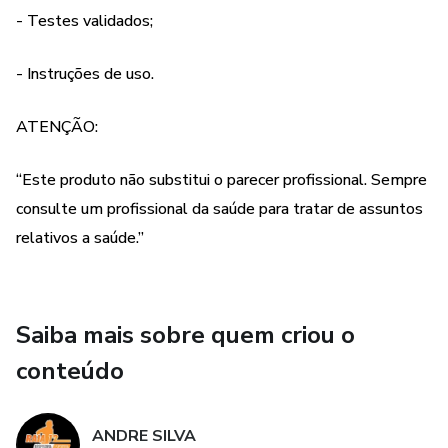
consulte um profissional da saúde para tratar de assuntos
- Testes validados;
relativos a saúde.”
- Instruções de uso.
ATENÇÃO:
“Este produto não substitui o parecer profissional. Sempre
consulte um profissional da saúde para tratar de assuntos
relativos a saúde.”
Saiba mais sobre quem criou o
conteúdo
ANDRE SILVA