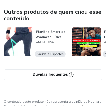
Duas das minhas empresas é relacionada a saúde,
Outros produtos de quem criou esse
esportes, atividades esportivas, exercícios físicos, etc...
conteúdo
Uma outra empresa é relacionada a investimentos, onde
crio conteúdos para o mercado de ações.
Planilha Smart de
P
Avaliação Física
P
ANDRE SILVA
A
Saúde e Esportes
Dúvidas frequentes
O conteúdo deste produto não representa a opinião da Hotmart.