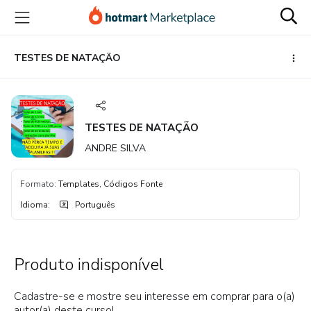
Ir
Ir
Ir
para
para
para
o
o
o
conteúdo
pagamento
rodapé
TESTES DE NATAÇÃO
principal
TESTES DE NATAÇÃO
ANDRE SILVA
Formato
:
Templates, Códigos Fonte
Idioma
:
Português
Produto indisponível
Cadastre-se e mostre seu interesse em comprar para o(a)
autor(a) deste curso!