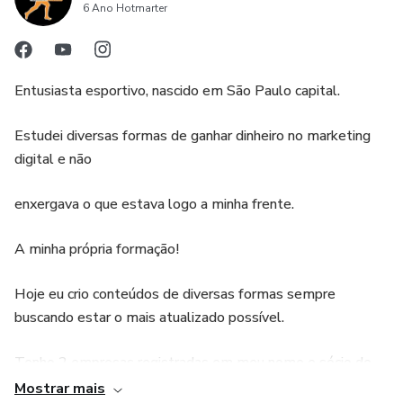
6 Ano Hotmarter
Entusiasta esportivo, nascido em São Paulo capital.
Estudei diversas formas de ganhar dinheiro no marketing
digital e não
enxergava o que estava logo a minha frente.
A minha própria formação!
Hoje eu crio conteúdos de diversas formas sempre
buscando estar o mais atualizado possível.
Tenho 2 empresas registradas em meu nome e sócio de
outra empresa no ramo de vendas.
Mostrar mais