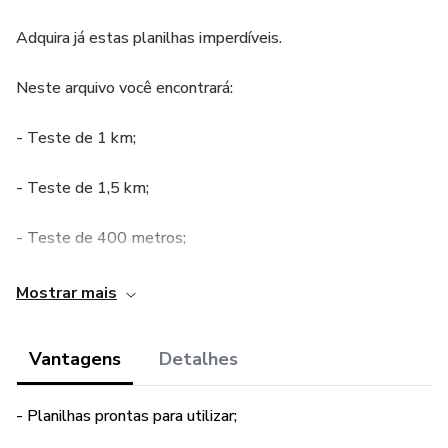
Adquira já estas planilhas imperdíveis.
Neste arquivo você encontrará:
- Teste de 1 km;
- Teste de 1,5 km;
- Teste de 400 metros;
- Teste de 200 m ou 200 perna;
Mostrar mais
- Teste de 30 minutos;
Vantagens
Detalhes
- Instruções para planilha.
- Planilhas prontas para utilizar;
“Este produto não substitui o parecer profissional. Sempre