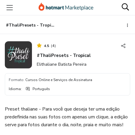
Ir
Ir
Ir
para
para
para
o
o
o
conteúdo
pagamento
rodapé
#ThaliPresets - Tropical
principal
4.5
(
4
)
#ThaliPresets - Tropical
Elithaliane Batista Pereira
Formato
:
Cursos Online e Serviços de Assinatura
Idioma
:
Português
Preset thaliane - Para você que deseja ter uma edição
predefinida nas suas fotos com apenas um clique, a edição
serve para fotos durante o dia, noite, praia e muito mais!