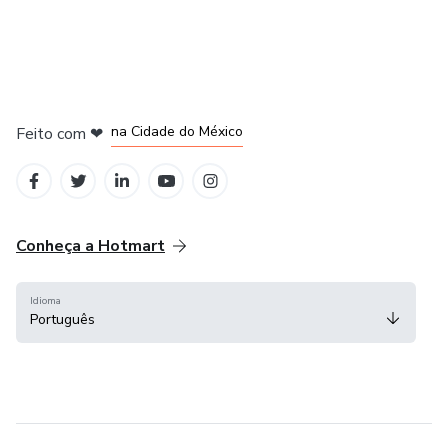
em Bogotá
em Amsterdam
em Madrid
na Cidade do México
Feito com
❤
em Belo Horizonte
Conheça a Hotmart
Idioma
Português