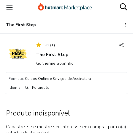
Ir
Ir
Ir
para
para
para
o
o
o
conteúdo
pagamento
rodapé
The First Step
principal
5.0
(
1
)
The First Step
Guilherme Sobrinho
Formato
:
Cursos Online e Serviços de Assinatura
Idioma
:
Português
Produto indisponível
Cadastre-se e mostre seu interesse em comprar para o(a)
autor(a) deste curso!