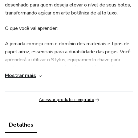
desenhado para quem deseja elevar o nível de seus bolos,
transformando açúcar em arte botânica de alto luxo.
O que você vai aprender:
A jornada começa com o domínio dos materiais e tipos de
papel arroz, essenciais para a durabilidade das peças. Você
aprenderá a utilizar o Stylus, equipamento chave para
conferir movimento natural às pétalas, além de técnicas
Mostrar mais
avançadas de colorização.
O currículo botânico inclui:
Acessar produto comprado
• Hortênsias e Peônias: Módulos detalhados em duas
partes para realismo máximo.
Detalhes
• Rosa Inglesa e Ranúnculo: Técnicas de montagem para