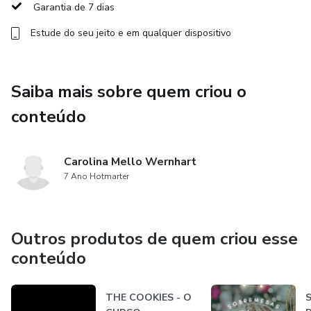
flores icônicas e sofisticadas.
Garantia de 7 dias
Estude do seu jeito e em qualquer dispositivo
• Mathiolla: Domínio de flores de preenchimento.
• Projetos Estruturais: Aprenda a criar o Bolo Vaso de Flor
com chocolate modelável e o exclusivo Bolo THE
Saiba mais sobre quem criou o
GARDEN FLORAL.
conteúdo
Carolina Mello Wernhart
7 Ano Hotmarter
Outros produtos de quem criou esse
conteúdo
THE COOKIES - O