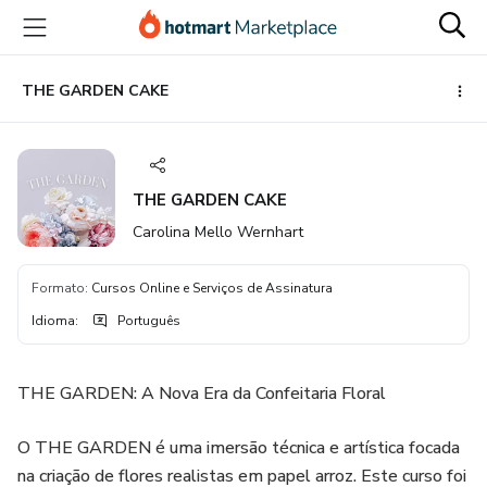
Ir
Ir
Ir
para
para
para
o
o
o
conteúdo
pagamento
rodapé
THE GARDEN CAKE
principal
THE GARDEN CAKE
Carolina Mello Wernhart
Formato
:
Cursos Online e Serviços de Assinatura
Idioma
:
Português
THE GARDEN: A Nova Era da Confeitaria Floral
O THE GARDEN é uma imersão técnica e artística focada
na criação de flores realistas em papel arroz. Este curso foi