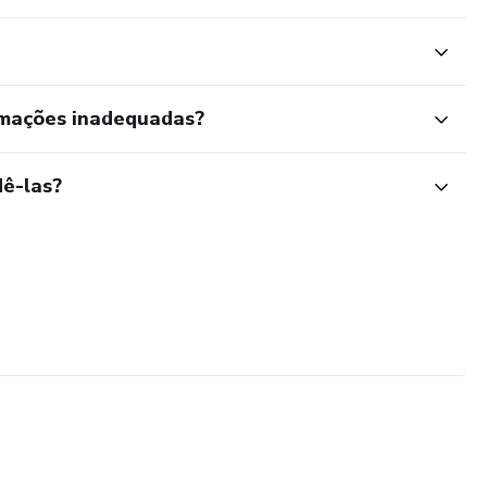
rmações inadequadas?
ê-las?