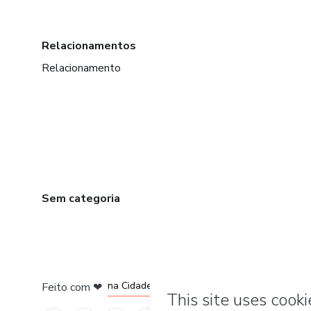
Relacionamentos
Relacionamento
Sem categoria
em Bogotá
em Amsterdam
em Madrid
na Cidade do México
Feito com
❤
em Belo Horizonte