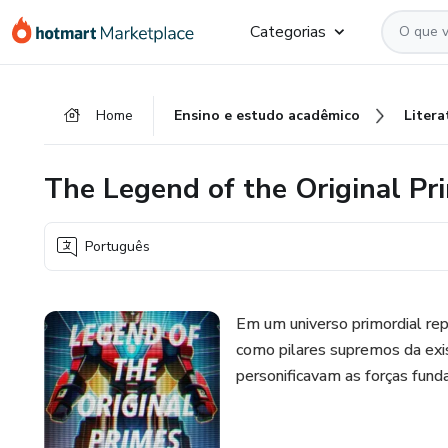
Ir
Ir
Ir
Categorias
para
para
para
o
o
o
conteúdo
pagamento
rodapé
Home
Ensino e estudo acadêmico
Litera
principal
The Legend of the Original Pr
Português
Em um universo primordial rep
como pilares supremos da exi
personificavam as forças fun