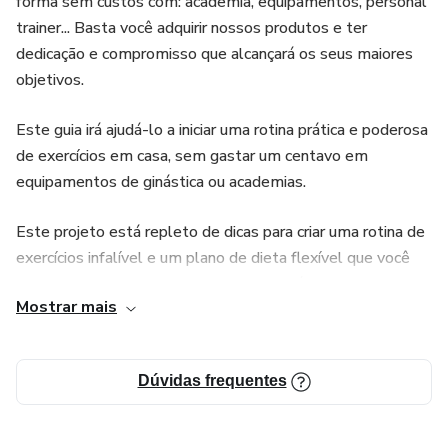
forma sem custos com: academia, equipamentos, personal
trainer... Basta você adquirir nossos produtos e ter
dedicação e compromisso que alcançará os seus maiores
objetivos.
Este guia irá ajudá-lo a iniciar uma rotina prática e poderosa
de exercícios em casa, sem gastar um centavo em
equipamentos de ginástica ou academias.
Este projeto está repleto de dicas para criar uma rotina de
exercícios infalível e um plano de dieta flexível que você
pode seguir em sua casa para obter o máximo de
Mostrar mais
benefícios à saúde a longo prazo.
Dúvidas frequentes