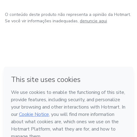
O conteúdo deste produto não representa a opinião da Hotmart.
Se você vir informações inadequadas,
denuncie aqui
em Bogotá
em Amsterdam
em Madrid
na Cidade do México
Feito com
❤
em Belo Horizonte
Conheça a Hotmart
Idioma
Português