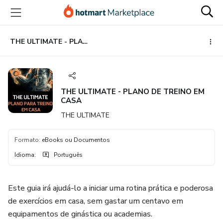
Ir
Ir
Ir
para
para
para
o
o
o
conteúdo
pagamento
rodapé
THE ULTIMATE - PLANO DE TREINO EM CASA
principal
THE ULTIMATE - PLANO DE TREINO EM
CASA
THE ULTIMATE
Formato
:
eBooks ou Documentos
Idioma
:
Português
Este guia irá ajudá-lo a iniciar uma rotina prática e poderosa
de exercícios em casa, sem gastar um centavo em
equipamentos de ginástica ou academias.