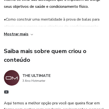
seus objetivos de saúde e condicionamento físico.
•Como construir uma mentalidade à prova de balas para
atingir com sucesso seus objetivos de condicionamento
físico de longo prazo
Mostrar mais
Entre outros...
Saiba mais sobre quem criou o
conteúdo
THE ULTIMATE
3 Ano Hotmarter
Aqui temos a melhor opção pra você que queira ficar em