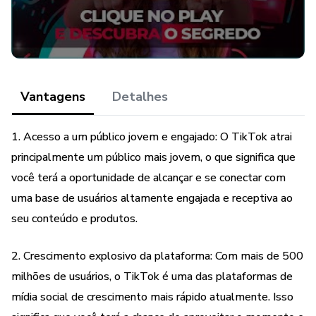
TikTok para comercializar o seu negócio com sucesso.
Você vai achar que é uma leitura fácil e
envolvente e nós o encorajamos a ler do início ao fim e, em
Vantagens
Detalhes
seguida, começar a implementar as
1. Acesso a um público jovem e engajado: O TikTok atrai
dicas e conselhos que encontrar aqui.
principalmente um público mais jovem, o que significa que
você terá a oportunidade de alcançar e se conectar com
uma base de usuários altamente engajada e receptiva ao
seu conteúdo e produtos.
2. Crescimento explosivo da plataforma: Com mais de 500
milhões de usuários, o TikTok é uma das plataformas de
mídia social de crescimento mais rápido atualmente. Isso