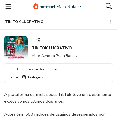
Ir
Ir
Ir
para
para
para
o
o
o
conteúdo
pagamento
rodapé
TIK TOK LUCRATIVO
principal
TIK TOK LUCRATIVO
Alice Almeida Prata Barboza
Formato
:
eBooks ou Documentos
Idioma
:
Português
A plataforma de mídia social TikTok teve um crescimento
explosivo nos últimos dois anos.
Agora tem 500 milhões de usuários desesperados por