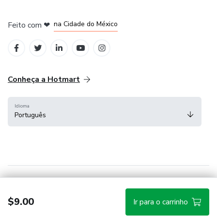
em Bogotá
em Amsterdam
em Madrid
na Cidade do México
Feito com
❤
em Belo Horizonte
Conheça a Hotmart
Idioma
Português
Central de ajuda
Termos
Privacidade
Cookies
$9.00
Ir para o carrinho
Hotmart — 2011-2026 © Todos os direitos reservados.