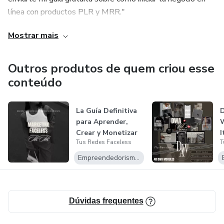
línea con productos PLR y MRR."
Mostrar mais
¡Únete a mí en este emocionante viaje!
Outros produtos de quem criou esse
conteúdo
La Guía Definitiva
D
para Aprender,
Crear y Monetizar
I
Tus Redes Faceless
T
en TikTo...
E
Empreendedorismo Digital
Dúvidas frequentes