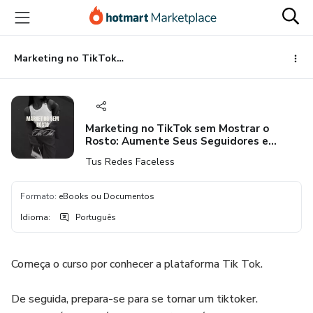
Ir
Ir
Ir
para
para
para
o
o
o
conteúdo
pagamento
rodapé
Marketing no TikTok sem Mostrar o Rosto: Aumente Seus Seguidores e Lucros!
principal
Marketing no TikTok sem Mostrar o
Rosto: Aumente Seus Seguidores e
Lucros!
Tus Redes Faceless
Formato
:
eBooks ou Documentos
Idioma
:
Português
Começa o curso por conhecer a plataforma Tik Tok.
De seguida, prepara-se para se tornar um tiktoker.