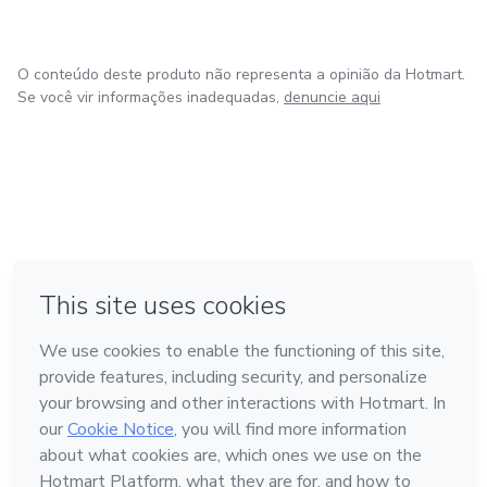
O conteúdo deste produto não representa a opinião da Hotmart.
Se você vir informações inadequadas,
denuncie aqui
em Bogotá
em Amsterdam
em Madrid
na Cidade do México
Feito com
❤
em Belo Horizonte
Conheça a Hotmart
Idioma