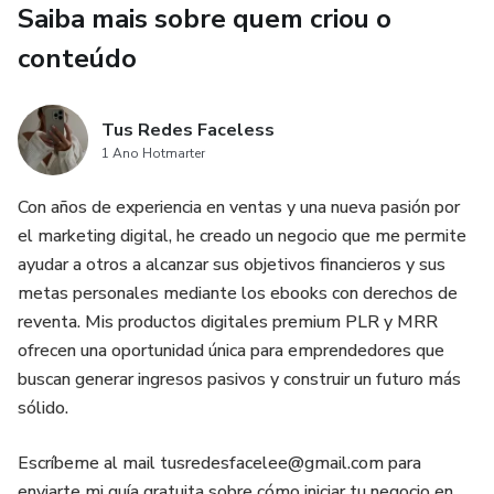
Saiba mais sobre quem criou o
Quer aprender a ganhar dinheiro no TikTok? Com este
ebook completo, você terá acesso a todas as ferramentas
conteúdo
e conhecimentos necessários para alavancar sua carreira
como criador de conteúdo. Além disso, pode revender este
Tus Redes Faceless
produto como se fosse seu, graças à sua licença Plr, e
1 Ano Hotmarter
gerar rendimentos ilimitados!
Con años de experiencia en ventas y una nueva pasión por
Bónus Grátis
el marketing digital, he creado un negocio que me permite
ayudar a otros a alcanzar sus objetivos financieros y sus
1 Planeador de mídia social.
metas personales mediante los ebooks con derechos de
reventa. Mis productos digitales premium PLR y MRR
2 Vamos começar pelo canva.
ofrecen una oportunidad única para emprendedores que
buscan generar ingresos pasivos y construir un futuro más
sólido.
Escríbeme al mail tusredesfacelee@gmail.com para
enviarte mi guía gratuita sobre cómo iniciar tu negocio en