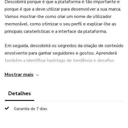
Descobrirá porque é que a plataforma é tão importante e
porque é que a deve utilizar para desenvolver a sua marca.
Vamos mostrar-lhe como criar um nome de utilizador
memorável, como otimizar o seu perfil e explicar-lhe as
principais caraterísticas e a interface da plataforma.
Em seguida, descobrirá os segredos da criação de conteúdo
envolvente para ganhar seguidores e gostos. Aprenderá
também a identificar hashtags de tendência e desafios
virais. E antes de mergulhar nas teorias estratégicas de
Mostrar mais
marketing, ficará a conhecer a regra dos 3 segundos, a
teoria dos blocos e a teoria dos algoritmos.
Detalhes
É altura de começar a criar!
Garantia de 7 dias
Por fim, damos-lhe dicas e truques para desenvolver a sua
conta, mesmo que ainda não tenha seguidores.