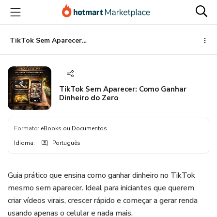
Ir
Ir
Ir
para
para
para
o
o
o
conteúdo
pagamento
rodapé
TikTok Sem Aparecer: Como Ganhar Dinheiro do Zero
principal
TikTok Sem Aparecer: Como Ganhar
Dinheiro do Zero
Formato
:
eBooks ou Documentos
Idioma
:
Português
Guia prático que ensina como ganhar dinheiro no TikTok
mesmo sem aparecer. Ideal para iniciantes que querem
criar vídeos virais, crescer rápido e começar a gerar renda
usando apenas o celular e nada mais.