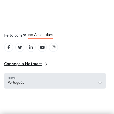
em Madrid
em Amsterdam
Feito com
❤
em Belo Horizonte
na Cidade do México
em Bogotá
Conheça a Hotmart
Idioma
Português