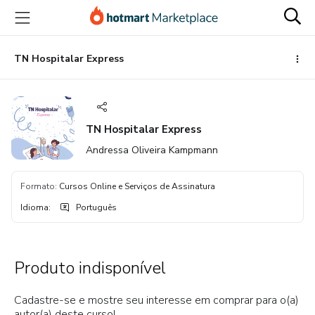
Ir
Ir
Ir
para
para
para
o
o
o
conteúdo
pagamento
rodapé
TN Hospitalar Express
principal
TN Hospitalar Express
Andressa Oliveira Kampmann
Formato
:
Cursos Online e Serviços de Assinatura
Idioma
:
Português
Produto indisponível
Cadastre-se e mostre seu interesse em comprar para o(a)
autor(a) deste curso!