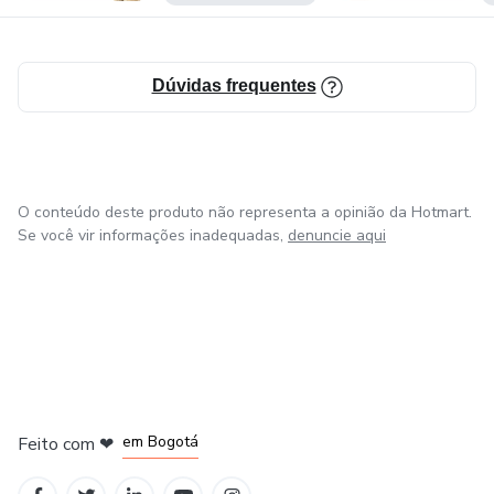
Dúvidas frequentes
O conteúdo deste produto não representa a opinião da Hotmart.
Se você vir informações inadequadas,
denuncie aqui
em Amsterdam
em Madrid
em Bogotá
Feito com
❤
em Belo Horizonte
na Cidade do México