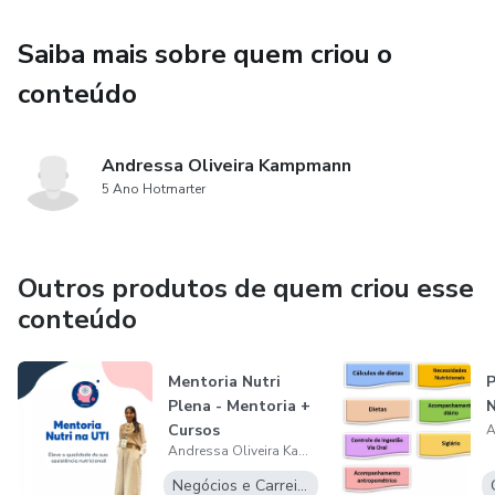
Saiba mais sobre quem criou o
conteúdo
Andressa Oliveira Kampmann
5 Ano Hotmarter
Outros produtos de quem criou esse
conteúdo
Mentoria Nutri
P
Plena - Mentoria +
N
Cursos
Andressa Oliveira Kampmann
Negócios e Carreira