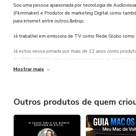
Sou uma pessoa apaixonada por tecnologia de Audiovisua
(Filmmaker) e Produtor de marketing Digital como també
para internet entre outros.&nbsp;
Já trabalhei em emissora de TV como Rede Globo como t
Já estou nessa jornada por mais de 12 anos como produto
de Mídias Digitais para ajudar as pessoas a se conectar 
digitais.
Mostrar mais
Meu objetivo é facilitar o acesso das tecnologia que far
dentro do mundo online.
Outros produtos de quem crio