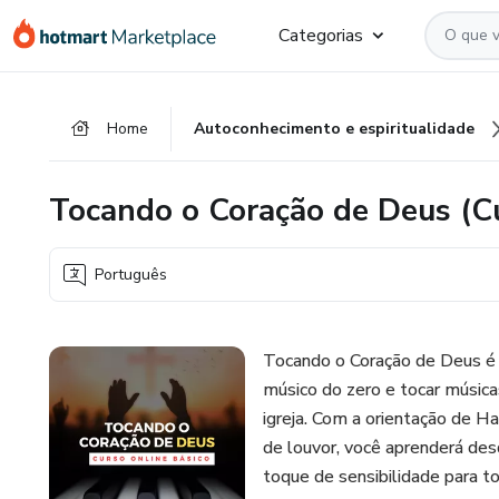
Ir
Ir
Ir
Categorias
para
para
para
o
o
o
conteúdo
pagamento
rodapé
Home
Autoconhecimento e espiritualidade
principal
Tocando o Coração de Deus (Cu
Português
Tocando o Coração de Deus é o
músico do zero e tocar música
igreja. Com a orientação de H
de louvor, você aprenderá des
toque de sensibilidade para to