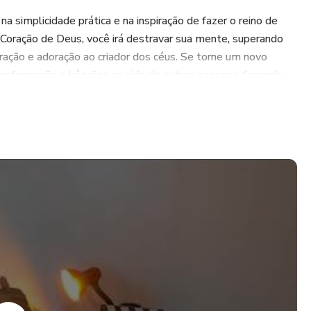
na simplicidade prática e na inspiração de fazer o reino de
Coração de Deus, você irá destravar sua mente, superando
oração e adoração ao criador dos céus. Se torne um novo
ransformação e bênçãos na vida de outras pessoas, fazendo
o de Deus, você será capaz de usar o teclado como uma
ando mais intimidade através do instrumento e das músicas.
ém que já possui conhecimento básico, nosso curso irá te
você se torne um músico capaz de tocar louvores e relaxar
mento de adoração e transformação, tocando o coração de
dor.