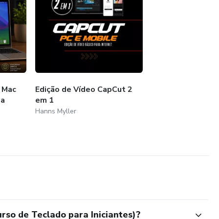
 Mac
Edição de Vídeo CapCut 2
da
em 1
Hanns Myller
so de Teclado para Iniciantes)?