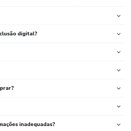
clusão digital?
mprar?
rmações inadequadas?