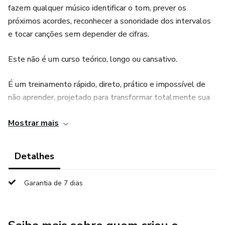
fazem qualquer músico identificar o tom, prever os
próximos acordes, reconhecer a sonoridade dos intervalos
e tocar canções sem depender de cifras.
Este não é um curso teórico, longo ou cansativo.
É um treinamento rápido, direto, prático e impossível de
não aprender, projetado para transformar totalmente sua
percepção musical em uma semana.
Mostrar mais
O que você vai aprender:
Detalhes
Dia 1 — Campo Harmônico Maior: entenda como ele
funciona de verdade e pratique trocas de tom.
Garantia de 7 dias
Dia 2 — Funções Harmônicas: saiba exatamente para onde
cada acorde tende ir.