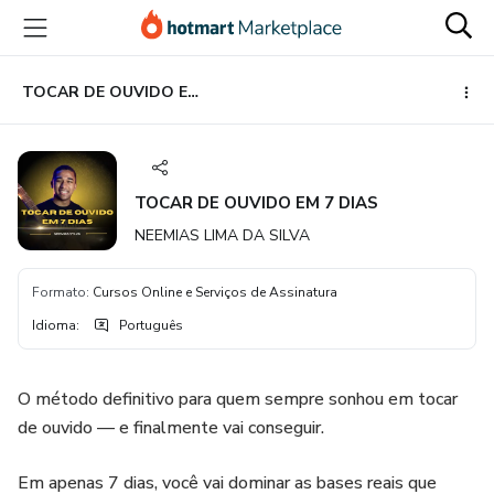
Ir
Ir
Ir
para
para
para
o
o
o
conteúdo
pagamento
rodapé
TOCAR DE OUVIDO EM 7 DIAS
principal
TOCAR DE OUVIDO EM 7 DIAS
NEEMIAS LIMA DA SILVA
Formato
:
Cursos Online e Serviços de Assinatura
Idioma
:
Português
O método definitivo para quem sempre sonhou em tocar
de ouvido — e finalmente vai conseguir.
Em apenas 7 dias, você vai dominar as bases reais que