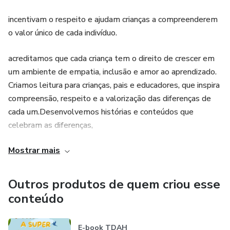
incentivam o respeito e ajudam crianças a compreenderem
o valor único de cada indivíduo.
acreditamos que cada criança tem o direito de crescer em
um ambiente de empatia, inclusão e amor ao aprendizado.
Criamos leitura para crianças, pais e educadores, que inspira
compreensão, respeito e a valorização das diferenças de
cada um.Desenvolvemos histórias e conteúdos que
celebram as diferenças,
Mostrar mais
incentivam o respeito e ajudam crianças a compreenderem
o valor único de cada indivíduo.
Outros produtos de quem criou esse
acreditamos que cada criança tem o direito de crescer em
conteúdo
um ambiente de empatia, inclusão e amor ao aprendizado.
Criamos leitura para crianças, pais e educadores, que inspira
E-book TDAH