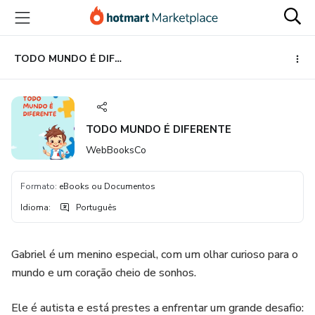
Ir
Ir
Ir
para
para
para
o
o
o
conteúdo
pagamento
rodapé
TODO MUNDO É DIFERENTE
principal
TODO MUNDO É DIFERENTE
WebBooksCo
Formato
:
eBooks ou Documentos
Idioma
:
Português
Gabriel é um menino especial, com um olhar curioso para o
mundo e um coração cheio de sonhos.
Ele é autista e está prestes a enfrentar um grande desafio: