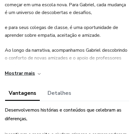
começar em uma escola nova. Para Gabriel, cada mudança
é um universo de descobertas e desafios,
e para seus colegas de classe, é uma oportunidade de
aprender sobre empatia, aceitação e amizade.
Ao longo da narrativa, acompanhamos Gabriel descobrindo
o conforto de novas amizades e o apoio de professores
atentos.
Mostrar mais
Com paciência e amor, ele ensina seus colegas e
professores a ver o mundo através de sua perspectiva
Vantagens
Detalhes
única.
Desenvolvemos histórias e conteúdos que celebram as
TODO MUNDO É DIFERENTE é uma celebração da
diferenças,
diversidade, mostrando que cada criança tem seu jeito
único de brilhar.