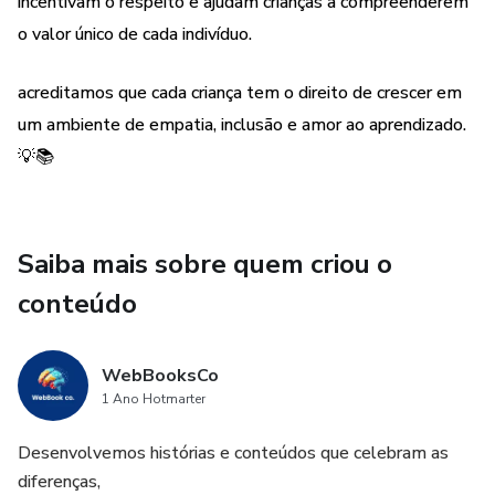
incentivam o respeito e ajudam crianças a compreenderem
É uma leitura para crianças, pais e educadores, que inspira
o valor único de cada indivíduo.
compreensão, respeito e a valorização das diferenças.
acreditamos que cada criança tem o direito de crescer em
um ambiente de empatia, inclusão e amor ao aprendizado.
💡📚
Saiba mais sobre quem criou o
conteúdo
WebBooksCo
1 Ano Hotmarter
Desenvolvemos histórias e conteúdos que celebram as
diferenças,