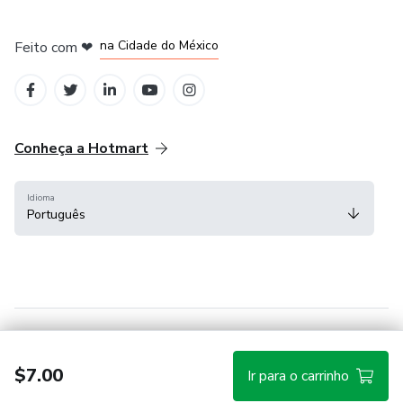
em Bogotá
em Amsterdam
em Madrid
na Cidade do México
Feito com
❤
em Belo Horizonte
Conheça a Hotmart
Idioma
Português
Central de ajuda
Termos
Privacidade
Cookies
$7.00
Ir para o carrinho
Hotmart — 2011-2026 © Todos os direitos reservados.