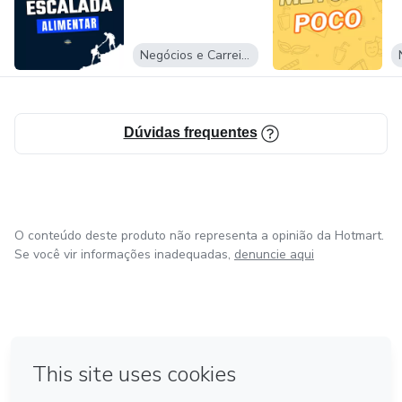
Negócios e Carreira
Dúvidas frequentes
O conteúdo deste produto não representa a opinião da Hotmart.
Se você vir informações inadequadas,
denuncie aqui
em Bogotá
em Amsterdam
em Madrid