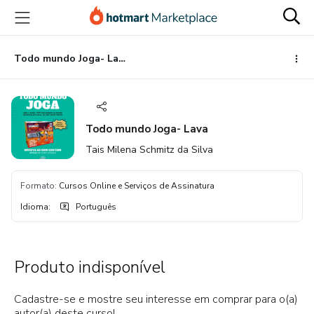
Ir
Ir
Ir
para
para
para
o
o
o
conteúdo
pagamento
rodapé
Todo mundo Joga- Lava
principal
Todo mundo Joga- Lava
Tais Milena Schmitz da Silva
Formato
:
Cursos Online e Serviços de Assinatura
Idioma
:
Português
Produto indisponível
Cadastre-se e mostre seu interesse em comprar para o(a)
autor(a) deste curso!